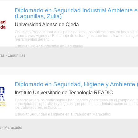
Diplomado en Seguridad Industrial Ambiente 
(Lagunillas, Zulia)
Universidad Alonso de Ojeda
Objetivos:Proporcionar a los participantes: Las aplicaciones en los siste
ynormativas vigentes. El manejo de estrategias para identificar los riesgo
herramientas gerenc ...
Estudiar Higiene Industrial en Lagunillas
as - Lagunillas
Diplomado en Seguridad, Higiene y Ambiente (
Instituto Universitario de Tecnología READIC
Desarrollar en los participantes habilidades y destrezas en el campo de
conceptuales, operativos y legales que permita la administración de maner
los trabajadores, as&iacu ...
Estudiar Seguridad e Higiene en el trabajo en Maracaibo
s - Maracaibo