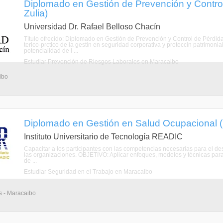
Diplomado en Gestión de Prevención y Contro
Zulia)
Universidad Dr. Rafael Belloso Chacín
Título ofrecido: Diplomado en Gestión de Prevención y Control de Pérdida
terico-prctico de la gestin en seguridad corporativa y proteccin patrimonia
potencialidad de l ...
Estudiar Prevención de Riesgos Laborales en Maracaibo
ibo
Diplomado en Gestión en Salud Ocupacional (
Instituto Universitario de Tecnología READIC
Capacitar a los participantes con las competencias necesarias para el de
las organizaciones. OBJETIVO: Aplicar enfoques, modelos y técnicas para el
de ...
Estudiar Seguridad en el Trabajo en Maracaibo
s - Maracaibo