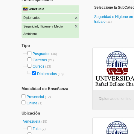
Seleccione la SubCateg
Venezuela
Seguridad e Higiene en 
Diplomados
trabajo
(11)
Seguridad, Higiene y Medio
Ambiente
Tipo
Posgrados
(46)
Carreras
(21)
Cursos
(13)
Diplomados
(13)
Modalidad de Enseñanza
Presencial
(12)
Diplomados - online
Online
(1)
Ubicación
Venezuela
(15)
Zulia
(7)