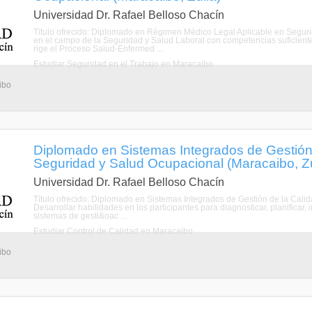
Universidad Dr. Rafael Belloso Chacín
Título ofrecido: Diplomado en Régimen Médico Legal Aplicable en Seguri
en el campo de la Seguridad y Salud Laboral con competencias suficien
rige el Proceso Salud-Enfermed ...
Estudiar Seguridad en el Trabajo en Maracaibo
ibo
Diplomado en Sistemas Integrados de Gestión 
Seguridad y Salud Ocupacional (Maracaibo, Zu
Universidad Dr. Rafael Belloso Chacín
Título ofrecido: Diplomado en Sistemas Integrados de Gestión de la Cali
Desarrollar habilidades en los participantes para diagnosticar, planificar,
sistemas de gesti&oac ...
Estudiar Control de Calidad en Maracaibo
ibo