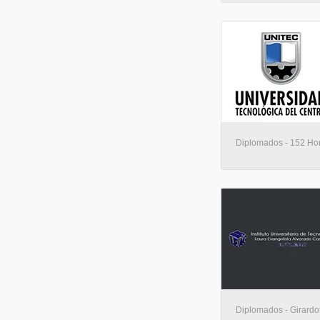
Diplomados - 152 Hor
Diplomados - Girardo