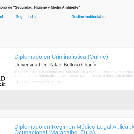
oría de "Seguridad, Higiene y Medio Ambiente"
el
Seguridad
Gestión Ambiental
(1)
(1)
Diplomado en Criminalística (Online)
Universidad Dr. Rafael Belloso Chacín
Título ofrecido: Diplomado en Criminalística. Objetivo General Actualizar 
métodos de la Criminalística, que sirvan para prevenir o descubrir delitos y 
Estudiar Criminología online
Diplomado en Régimen Médico Legal Aplicabl
Ocupacional (Maracaibo, Zulia)