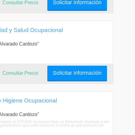
Solicitar información
Consultar Precio
dad y Salud Ocupacional
a Alvarado Cardozo"
Solicitar información
Consultar Precio
e Higiene Ocupacional
a Alvarado Cardozo"
tegral, el IUTLEAC ha desarrollado un Diplomado orientado a dar
organizaciones que están claras en el hecho de que producir con