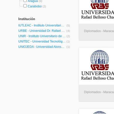
Aragua
(6)
Carabobo
(2)
Institución
IUTLEAC - Instituto Universitario de Tecnología "Laura Evangelista Alvarado Cardozo"
(5)
URBE - Universidad Dr. Rafael Belloso Chacín
(4)
Diplomados - Maraca
UNIR - Instituto Universitario de Tecnología READIC
(2)
UNITEC - Universidad Tecnológica del Centro
(1)
UNIOJEDA - Universidad Alonso de Ojeda
(1)
Diplomados - Maraca