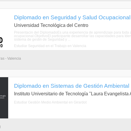
Diplomado en Seguridad y Salud Ocupacional 
Universidad Tecnológica del Centro
Presentacin del DiplomadoEs una experiencia de aprendizaje para toda a
ocupacional.ObjetivoEl participante desarrollar las capacidades para Iden
sistema de gestin de Seguridad y ...
Estudiar Seguridad en el Trabajo en Valencia
as - Valencia
Diplomado en Sistemas de Gestión Ambiental (
Instituto Universitario de Tecnología "Laura Evangelist
Estudiar Gestión Medio Ambiental en Girardot
t