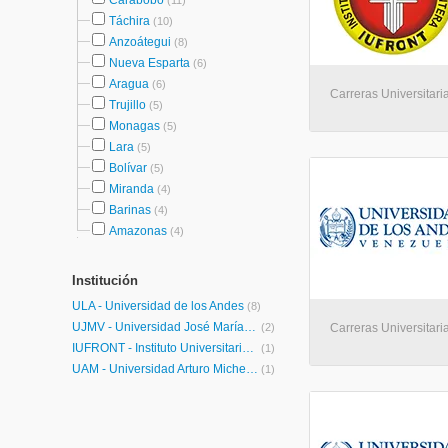
Carabobo
(11)
Táchira
(10)
Anzoátegui
(8)
Nueva Esparta
(6)
Aragua
(6)
Carreras Universitaria
Trujillo
(5)
Monagas
(5)
Lara
(5)
Bolívar
(5)
Miranda
(4)
Barinas
(4)
Amazonas
(4)
Institución
ULA - Universidad de los Andes
(8)
UJMV - Universidad José María Vargas
(2)
Carreras Universitaria
IUFRONT - Instituto Universitario de la Frontera
(1)
UAM - Universidad Arturo Michelena
(1)