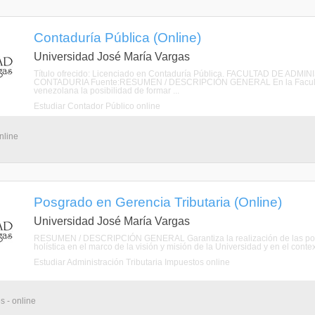
Contaduría Pública (Online)
Universidad José María Vargas
Título ofrecido: Licenciado en Contaduría Pública. FACULTAD DE 
CONTADURIA Fuente:RESUMEN / DESCRIPCIÓN GENERAL En la Facultad de
venezolana la posibilidad de formar ...
Estudiar Contador Público online
nline
Posgrado en Gerencia Tributaria (Online)
Universidad José María Vargas
RESUMEN / DESCRIPCIÓN GENERAL Garantiza la realización de las polític
holística en el marco de la visión y misión de la Universidad y en el contexto
Estudiar Administración Tributaria Impuestos online
s - online