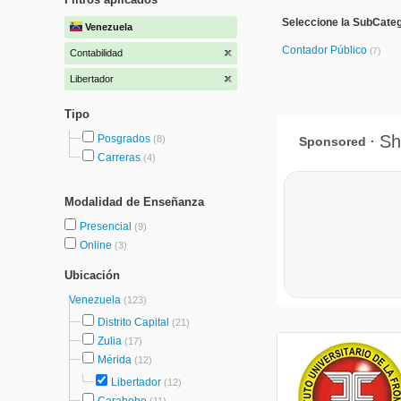
Seleccione la SubCateg
Venezuela
Contador Público
(7)
Contabilidad
Libertador
Tipo
Posgrados
(8)
Carreras
(4)
Modalidad de Enseñanza
Presencial
(9)
Online
(3)
Ubicación
Venezuela
(123)
Distrito Capital
(21)
Zulia
(17)
Mérida
(12)
Libertador
(12)