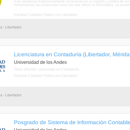
A las destrezas tradicionalmente necesarias en el registro y control de lo
herramientas tan poderosas como las que ofrece la informática. La acele
...
Estudiar Contador Público en Libertador
s - Libertador
Licenciatura en Contaduría (Libertador, Mérida
Universidad de los Andes
Título ofrecido: Licenciado en Contaduría.
Estudiar Contador Público en Libertador
s - Libertador
Posgrado de Sistema de Información Contable 