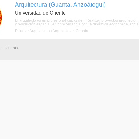
Arquitectura (Guanta, Anzoátegui)
Universidad de Oriente
El arquitecto es un profesional capaz de: . Realizar proyectos arquitectó
y resolución espacial, en concordancia con la dinámica económica, social y 
Estudiar Arquitectura / Arquitecto en Guanta
as - Guanta