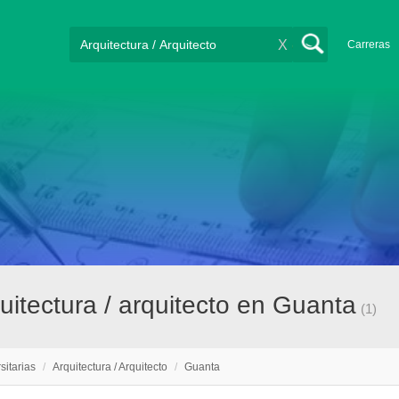
X
Carreras
uitectura / arquitecto en Guanta
(1)
sitarias
/
Arquitectura / Arquitecto
/
Guanta