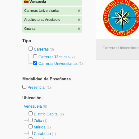
Venezuela
Carreras Universitarias
Arquitectura / Arquitecto
Guanta
Tipo
Carreras Universitari
Carreras
(3)
Carreras Técnicas
(2)
Carreras Universitarias
(1)
Modalidad de Enseñanza
Presencial
(1)
Ubicación
Venezuela
(6)
Distrito Capital
(2)
Zulia
(1)
Mérida
(1)
Carabobo
(1)