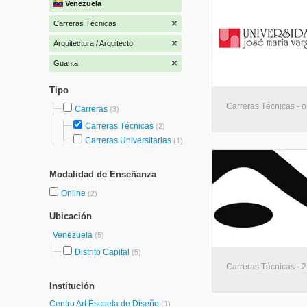
Venezuela
Carreras Técnicas
Arquitectura / Arquitecto
Guanta
Tipo
Carreras Técnicas - o
Carreras
(3)
Carreras Técnicas
(2)
Carreras Universitarias
(1)
Modalidad de Enseñanza
Online
(2)
Ubicación
Venezuela
(5)
Distrito Capital
(5)
Carreras Técnicas - 2
Institución
Centro Art Escuela de Diseño
(1)