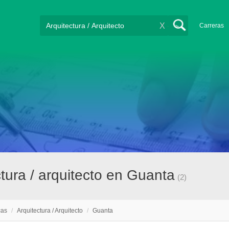
X
Carreras
tura / arquitecto en Guanta
(2)
cas
/
Arquitectura / Arquitecto
/
Guanta