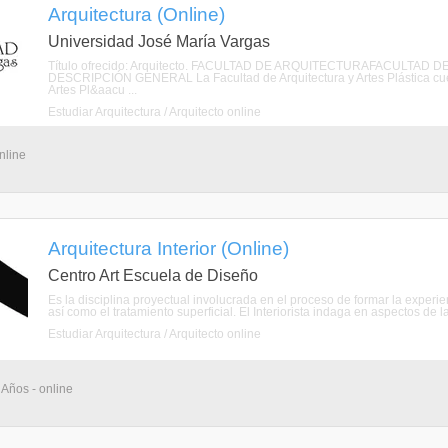
Arquitectura (Online)
Universidad José María Vargas
Título ofrecido: Arquitecto. FACULTAD DE ARQUITECTURAFACULTAD
DESCRIPCIÓN GENERAL La Facultad de Arquitectura y Artes Plástica cuent
Artes Pl&aacu ...
Estudiar Arquitectura / Arquitecto online
nline
Arquitectura Interior (Online)
Centro Art Escuela de Diseño
Es la disciplina proyectual involucrada en el proceso de formar la experie
así como el tratamiento superficial. El Interiorista indaga en aspectos de la
Estudiar Arquitectura / Arquitecto online
 Años - online