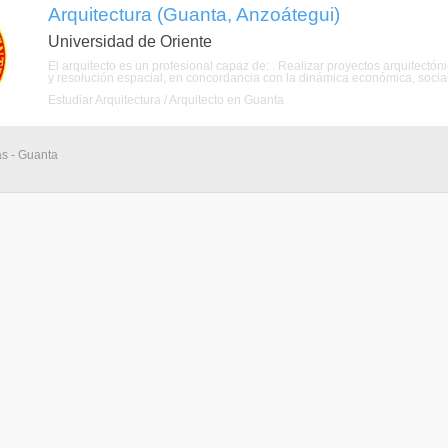
Arquitectura (Guanta, Anzoátegui)
Universidad de Oriente
El arquitecto es un profesional capaz de: . Realizar proyectos arquitectó
y resolución espacial, en concordancia con la dinámica económica, social y 
Estudiar Arquitectura / Arquitecto en Guanta
as - Guanta