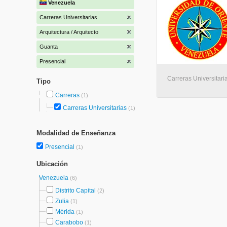
Venezuela
Carreras Universitarias
Arquitectura / Arquitecto
Guanta
Presencial
Carreras Universitari
Tipo
Carreras
(1)
Carreras Universitarias
(1)
Modalidad de Enseñanza
Presencial
(1)
Ubicación
Venezuela
(6)
Distrito Capital
(2)
Zulia
(1)
Mérida
(1)
Carabobo
(1)