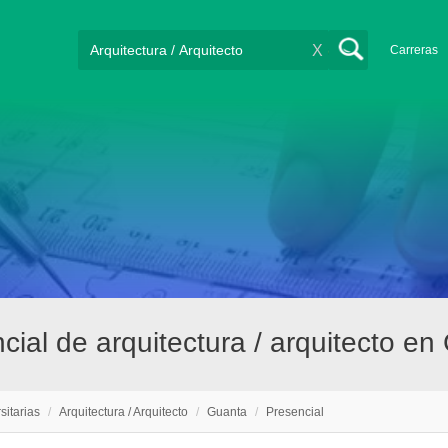
X
Carreras
cial de arquitectura / arquitecto e
sitarias
/
Arquitectura / Arquitecto
/
Guanta
/
Presencial