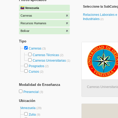
Seleccione la SubCate
Venezuela
Relaciones Laborales e
Carreras
Industriales
(2)
Recursos Humanos
Bolívar
Tipo
Carreras
(3)
Carreras Técnicas
(2)
Carreras Universitarias
(1)
Posgrados
(2)
Cursos
(2)
Modalidad de Enseñanza
Carreras Universitar
Presencial
(3)
Ubicación
Venezuela
(29)
Zulia
(9)