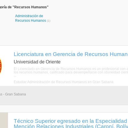
goría de "Recursos Humanos"
Administración de
Recursos Humanos
(1)
Licenciatura en Gerencia de Recursos Humano
Universidad de Oriente
El Licenciado en Gerencia de Recursos Humanos es un profesional con am
los recursos humanos, calificado para desempeñarse con idoneidad cientí
...
Estudiar Administración de Recursos Humanos en Gran Sabana
ias - Gran Sabana
Técnico Superior egresado en la Especialidad 
Mención Relaciones Industriales (Caroní, Bolív