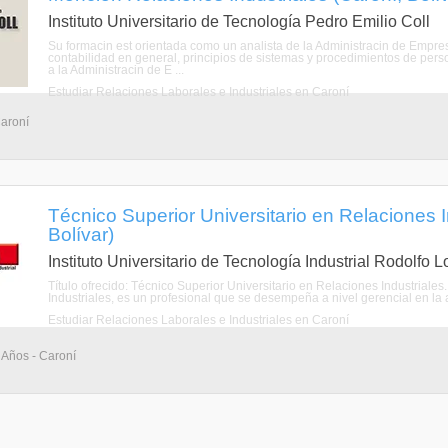
Instituto Universitario de Tecnología Pedro Emilio Coll
Su formacin est orientada como un analista de la Administracin de Empres
contabilidad en general, principios de sistemas y procedimientos de perso
a la Administracin de E ...
Estudiar Relaciones Laborales e Industriales en Caroní
Caroní
Técnico Superior Universitario en Relaciones I
Bolívar)
Instituto Universitario de Tecnología Industrial Rodolfo 
Título ofrecido: Técnico Superior Universitario en Relaciones Industriales
Industriales, es un profesional que se desempeña a nivel gerencial en la a
Estudiar Relaciones Laborales e Industriales en Caroní
 Años - Caroní