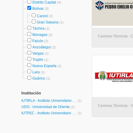
Distrito Capital
(4)
Bolívar
(3)
Caroní
(2)
Gran Sabana
(1)
Táchira
(2)
Monagas
(2)
Carreras Técnicas - 
Falcón
(2)
Anzoátegui
(2)
Vargas
(1)
Trujillo
(1)
Nueva Esparta
(1)
Lara
(1)
Guárico
(1)
Institución
IUTIRLA - Instituto Universitario de Tecnología Industrial Rodolfo Loero Arismendi
(1)
Carreras Técnicas - 3
UDO - Universidad de Oriente
(1)
IUTPEC - Instituto Universitario de Tecnología Pedro Emilio Coll
(1)