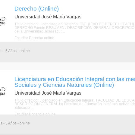
Derecho (Online)
Universidad José María Vargas
Título ofrecido: Licenciado en Derecho. FACULTAD DE DERECHOFA
DERECHO Fuente:RESUMEN / DESCRIPCIÓN GENERAL DESCRIPCIÓN La Fac
de la Universidad Jos&eacut ...
Estudiar Derecho online
s - 5 Años - online
Licenciatura en Educación Integral con las m
Sociales y Ciencias Naturales (Online)
Universidad José María Vargas
Título ofrecido: Licenciado en Educación Integral. FACULTAD DE 
DESCRIPCIÓN GENERAL La Facultad de Educación inició sus actividades
Educació ...
Estudiar Docencia online
s - 5 Años - online