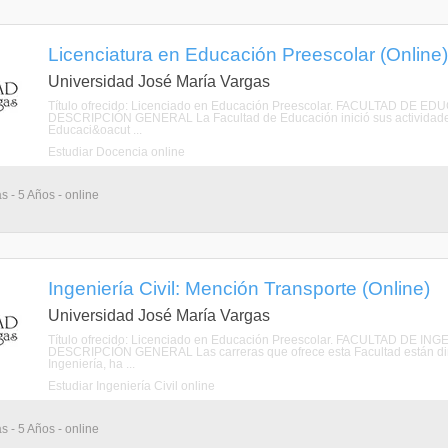
Licenciatura en Educación Preescolar (Online)
Universidad José María Vargas
Título ofrecido: Licenciado en Educación Preescolar. FACULTAD 
DESCRIPCIÓN GENERAL La Facultad de Educación inició sus actividades
Educaci&oacut ...
Estudiar Docencia online
s - 5 Años - online
Ingeniería Civil: Mención Transporte (Online)
Universidad José María Vargas
Título ofrecido: Licenciado en Educación Preescolar. FACULTAD DE
DESCRIPCIÓN GENERAL Las carreras que ofrece esta Facultad están dirigi
Ingeniería, ha ...
Estudiar Ingeniería Civil online
s - 5 Años - online