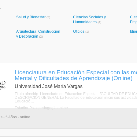
a
Salud y Bienestar
Ciencias Sociales y
Cie
(5)
Humanidades
Emp
(4)
Arquitectura, Construcción
Oficios
Idi
(1)
y Decoración
(2)
Licenciatura en Educación Especial con las 
Mental y Dificultades de Aprendizaje (Online)
Universidad José María Vargas
Título ofrecido: Licenciado en Educación Especial. FACULTAD DE
DESCRIPCIÓN GENERAL La Facultad de Educación inició sus actividades
Educació ...
Estudiar Psicopedagogía online
s - 5 Años - online