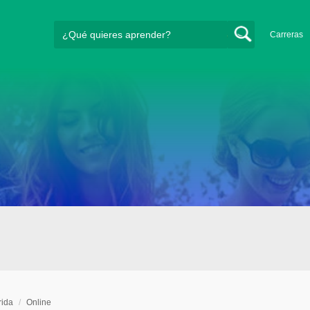
Carreras
ida
/
Online