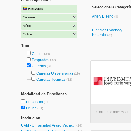
Seleccione la Categorí
Venezuela
Arte y Diseño
(8)
Carreras
Mérida
Ciencias Exactas y
Online
Naturales
(2)
Tipo
Cursos
(34)
Posgrados
(32)
Carreras
(31)
Carreras Universitarias
(19)
Carreras Técnicas
(12)
Modalidad de Enseñanza
Presencial
(71)
Online
(31)
Carreras Universitaria
Institución
UAM - Universidad Arturo Michelena
(16)