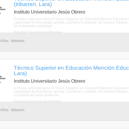
(Iribarren, Lara)
Instituto Universitario Jesús Obrero
El diseo curricular para el Tcnico Superior en Educacin Mencin Educacin 
capacidad de:Acompaar, animar, coordinar y orientar, de manera integral,
las actividades pedaggic ...
Estudiar Docencia en Iribarren
Años - Iribarren
Técnico Superior en Educación Mención Educaci
Lara)
Instituto Universitario Jesús Obrero
El diseo curricular para el Tcnico Superior en Educacin Mencin Educacin 
capacidad de:Acompaar, animar, coordinar y orientar, de manera integral, 
su egreso de sexto grado de ...
Estudiar Docencia en Iribarren
Años - Iribarren