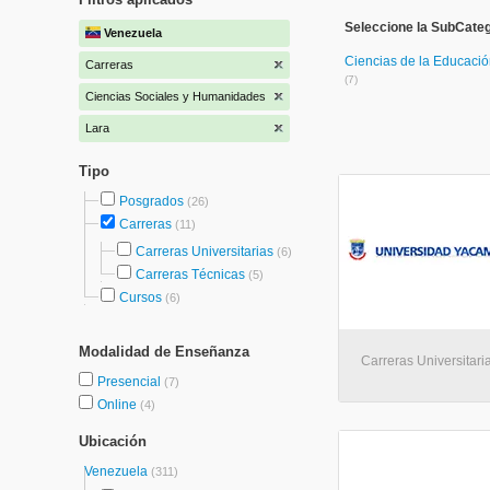
Seleccione la SubCate
Venezuela
Ciencias de la Educaci
Carreras
(7)
Ciencias Sociales y Humanidades
Lara
Tipo
Posgrados
(26)
Carreras
(11)
Carreras Universitarias
(6)
Carreras Técnicas
(5)
Cursos
(6)
Modalidad de Enseñanza
Carreras Universitaria
Presencial
(7)
Online
(4)
Ubicación
Venezuela
(311)