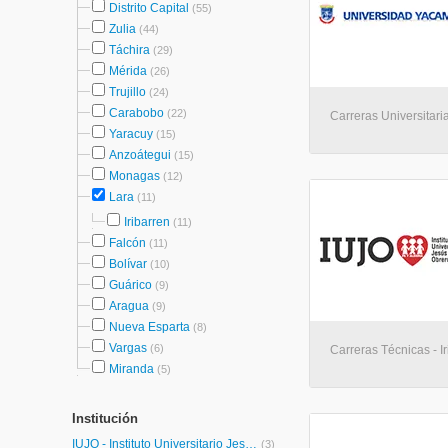
Distrito Capital
(55)
Zulia
(44)
Táchira
(29)
Mérida
(26)
Trujillo
(24)
Carabobo
(22)
Carreras Universitaria
Yaracuy
(15)
Anzoátegui
(15)
Monagas
(12)
Lara
(11)
Iribarren
(11)
Falcón
(11)
Bolívar
(10)
Guárico
(9)
Aragua
(9)
Nueva Esparta
(8)
Vargas
(6)
Carreras Técnicas - I
Miranda
(5)
Institución
IUJO - Instituto Universitario Jesús Obrero
(3)