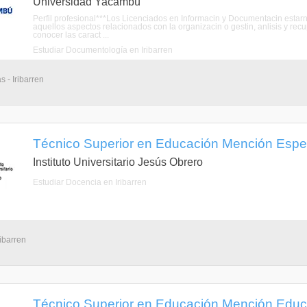
Universidad Yacambú
Perfil profesional***Los Licenciados en Informacin y Documentacin estarn
aquellos aspectos relacionados con la organizacin o gestin, anlisis y rec
conocer las caract ...
Estudiar Documentología en Iribarren
s - Iribarren
Técnico Superior en Educación Mención Especia
Instituto Universitario Jesús Obrero
Estudiar Docencia en Iribarren
ribarren
Técnico Superior en Educación Mención Educ