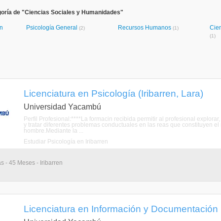
goría de "Ciencias Sociales y Humanidades"
ón
Psicología General
Recursos Humanos
Cien
(2)
(1)
(1)
Licenciatura en Psicología (Iribarren, Lara)
Universidad Yacambú
Perfil Profesional:****La formacin recibida permitir al profesional explorar, d
y tratar diferentes problemas conductuales en las reas que constituyen el 
hombre.Mediante la ...
Estudiar Psicología en Iribarren
s - 45 Meses - Iribarren
Licenciatura en Información y Documentación (