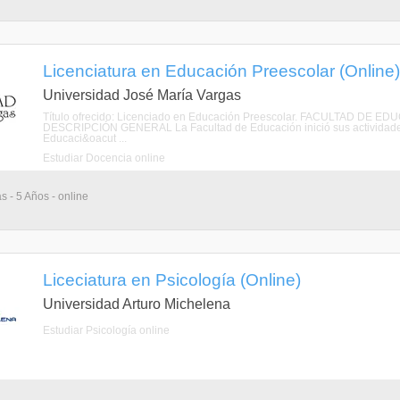
Licenciatura en Educación Preescolar (Online)
Universidad José María Vargas
Título ofrecido: Licenciado en Educación Preescolar. FACULTAD 
DESCRIPCIÓN GENERAL La Facultad de Educación inició sus actividades
Educaci&oacut ...
Estudiar Docencia online
s - 5 Años - online
Liceciatura en Psicología (Online)
Universidad Arturo Michelena
Estudiar Psicología online