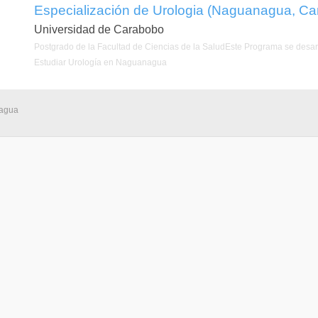
Especialización de Urologia (Naguanagua, Ca
Universidad de Carabobo
Postgrado de la Facultad de Ciencias de la SaludEste Programa se desarro
Estudiar Urología en Naguanagua
nagua