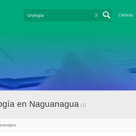
X
Carreras
logía en Naguanagua
(1)
guanagua