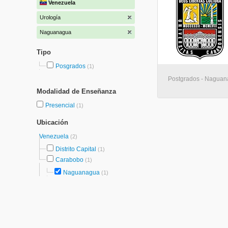
Venezuela
Urología
Naguanagua
Tipo
Posgrados
(1)
Postgrados - Nagua
Modalidad de Enseñanza
Presencial
(1)
Ubicación
Venezuela
(2)
Distrito Capital
(1)
Carabobo
(1)
Naguanagua
(1)