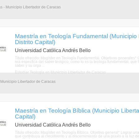
as - Municipio Libertador de Caracas
Maestría en Teología Fundamental (Municipio 
Distrito Capital)
Universidad Católica Andrés Bello
Título ofrecido: Magíster en Teología Fundamental. Objetivos generales* 
rea especfica del saber teolgico, como lo es la teologa fundamental, que f
saber y su orga ...
Estudiar Teología en Municipio Libertador de Caracas
 Municipio Libertador de Caracas
Maestría en Teología Bíblica (Municipio Liberta
Capital)
Universidad Católica Andrés Bello
Título ofrecido: Magíster en Teología Bíblica. Objetivo general* Lograr una
que contribuya al crecimiento y al discernimiento de una praxis a la luz d