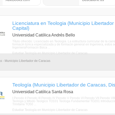
Licenciatura en Teologia (Municipio Libertador 
Capital)
Universidad Católica Andrés Bello
Título ofrecido: Licenciado en Teologia. La estructura curricular de la ca
formacin tcnica especializada y de formacin general en Ingeniera, estos
IngenieraFormacin Bsica ...
Estudiar Teología en Municipio Libertador de Caracas
as - Municipio Libertador de Caracas
Teología (Municipio Libertador de Caracas, Dist
Universidad Católica Santa Rosa
I Perodo II Perodo III Perodo IV Perodo V Perodo VI Perodo VII Perodo VI
Teologa y Mtodo Teolgico TO101 Teologa Fundamental TO201 Introduccin
Trinitaria TO50 ...
Estudiar Teología en Municipio Libertador de Caracas