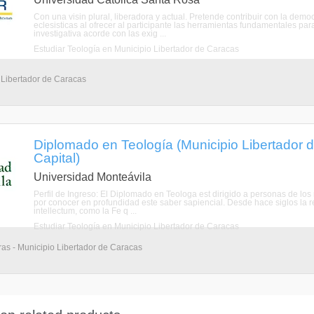
Con una visin plural, liberadora y actual. Pretende contribuir con la de
eclesisticas al ofrecer al participante las herramientas fundamentales p
investigativa acorde con las exig ...
Estudiar Teología en Municipio Libertador de Caracas
 Libertador de Caracas
Diplomado en Teología (Municipio Libertador d
Capital)
Universidad Monteávila
Perfil de Ingreso: El Diplomado en Teologa est dirigido a personas de los 
por conocer en profundidad este saber sapiencial. Desde hace siglos la r
intellectum, como la Fe q ...
Estudiar Teología en Municipio Libertador de Caracas
as - Municipio Libertador de Caracas