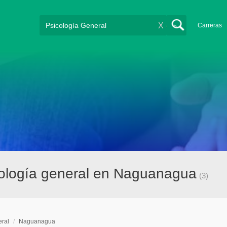
X
Carreras
ología general en Naguanagua
(3)
eral
/
Naguanagua