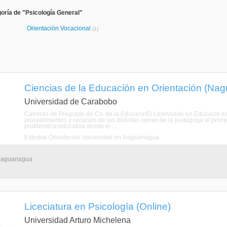
oría de "Psicología General"
Orientación Vocacional
(1)
Ciencias de la Educación en Orientación (Na
Universidad de Carabobo
Carreras de Pregrado de Cs. de la EducacinEl Licenciado en Educacin est 
procedimientos y recursos de las distintas ramas de la pedagoga al proce
problemtica educativa desde el ...
Estudiar Orientación Vocacional en Naguanagua
 Naguanagua
Liceciatura en Psicología (Online)
Universidad Arturo Michelena