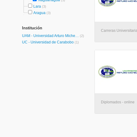
Naguanagua
(3)
Lara
(3)
Aragua
(3)
Institución
Carreras Universitaria
UAM - Universidad Arturo Michelena
(2)
UC - Universidad de Carabobo
(1)
Diplomados - online