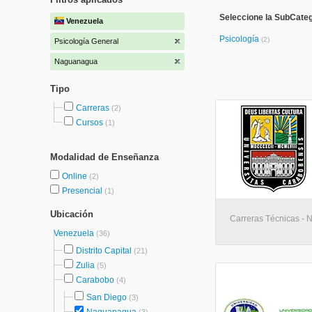
Seleccione la SubCateg
Venezuela
Psicología
(2)
Psicología General
Naguanagua
Tipo
Carreras
(2)
Cursos
(1)
Modalidad de Enseñanza
Online
(2)
Presencial
(1)
Ubicación
Carreras Técnicas -
Venezuela
(36)
Distrito Capital
(21)
Zulia
(5)
Carabobo
(4)
San Diego
(3)