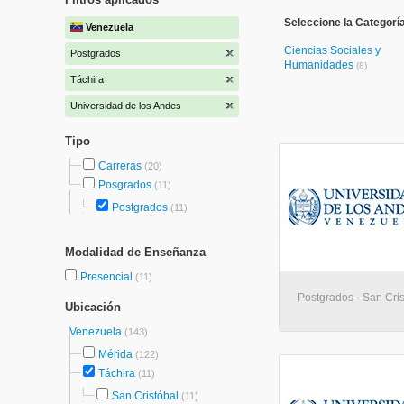
Seleccione la Categorí
Venezuela
Ciencias Sociales y
Postgrados
Humanidades
(8)
Táchira
Universidad de los Andes
Tipo
Carreras
(20)
Posgrados
(11)
Postgrados
(11)
Modalidad de Enseñanza
Presencial
(11)
Postgrados - San Cris
Ubicación
Venezuela
(143)
Mérida
(122)
Táchira
(11)
San Cristóbal
(11)