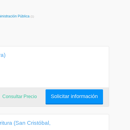
inistración Pública
(1)
ra)
Solicitar información
Consultar Precio
itura (San Cristóbal,