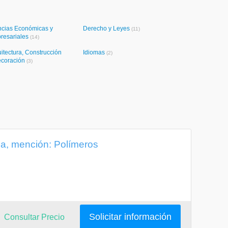
ncias Económicas y
Derecho y Leyes
(11)
resariales
(14)
itectura, Construcción
Idiomas
(2)
ecoración
(3)
da, mención: Polímeros
Solicitar información
Consultar Precio