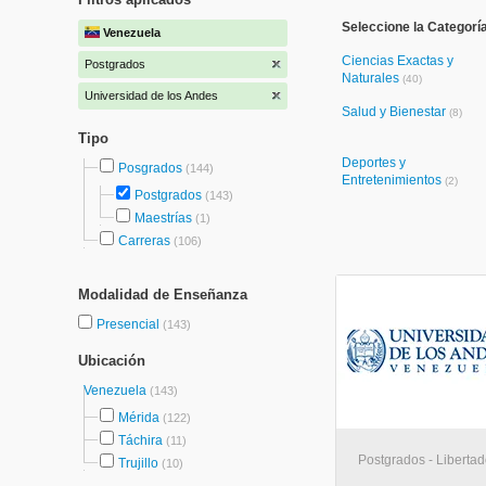
Seleccione la Categorí
Venezuela
Ciencias Exactas y
Postgrados
Naturales
(40)
Universidad de los Andes
Salud y Bienestar
(8)
Tipo
Deportes y
Posgrados
(144)
Entretenimientos
(2)
Postgrados
(143)
Maestrías
(1)
Carreras
(106)
Modalidad de Enseñanza
Presencial
(143)
Ubicación
Venezuela
(143)
Mérida
(122)
Táchira
(11)
Postgrados - Libertad
Trujillo
(10)