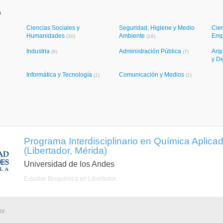
a
Ciencias Sociales y
Seguridad, Higiene y Medio
Cie
Humanidades
Ambiente
Emp
(30)
(16)
Industria
Administración Pública
Arqu
(8)
(7)
y D
Informática y Tecnología
Comunicación y Medios
(1)
(1)
Programa Interdisciplinario en Química Aplica
(Libertador, Mérida)
Universidad de los Andes
Estudiar Bioquímica en Libertador
or