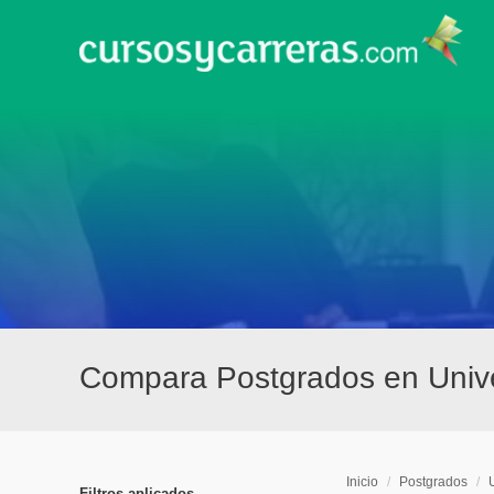
Compara Postgrados en Unive
Inicio
/
Postgrados
/
Filtros aplicados