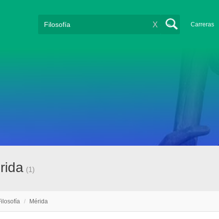
X
Carreras
rida
(1)
Filosofía
/
Mérida