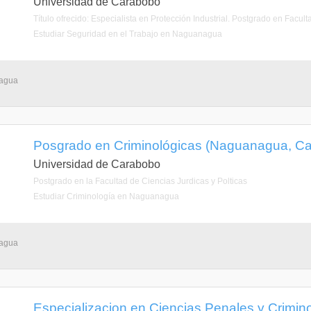
Universidad de Carabobo
Título ofrecido: Especialista en Protección Industrial. Postgrado en Facu
Estudiar Seguridad en el Trabajo en Naguanagua
nagua
Posgrado en Criminológicas (Naguanagua, C
Universidad de Carabobo
Postgrado en la Facultad de Ciencias Jurdicas y Polticas
Estudiar Criminología en Naguanagua
nagua
Especializacion en Ciencias Penales y Crimin