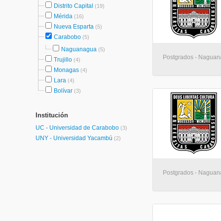
Distrito Capital
(19)
Mérida
(16)
Nueva Esparta
(5)
Carabobo
(5)
Naguanagua
(5)
Postgrados - Nagua
Trujillo
(4)
Monagas
(4)
Lara
(4)
Bolívar
(3)
Institución
UC - Universidad de Carabobo
(3)
UNY - Universidad Yacambú
(2)
Postgrados - Nagua