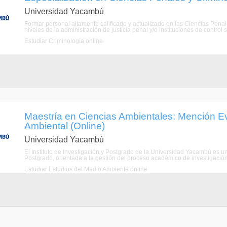
Universidad Yacambú
Formar personal altamente calificado y actualizado en las Ciencias Pena
niveles de la administración de justicia penal y/o instituciones de control s
Estudiar Criminología online
Maestría en Ciencias Ambientales: Mención E
Ambiental (Online)
Universidad Yacambú
El Instituto de Investigación y Postgrado de la Universidad Yacambú es un
Postgrado, orientada a la gestión del proceso académico de investigación 
Estudiar Estudios del Medio Ambiente online