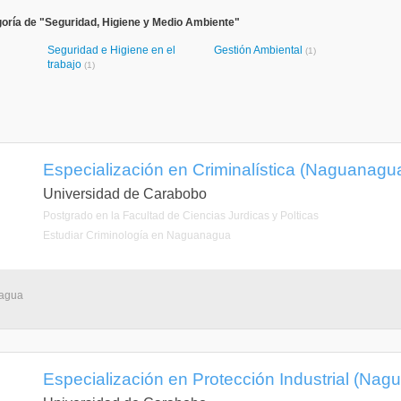
oría de "Seguridad, Higiene y Medio Ambiente"
Seguridad e Higiene en el
Gestión Ambiental
(1)
trabajo
(1)
Especialización en Criminalística (Naguanagu
Universidad de Carabobo
Postgrado en la Facultad de Ciencias Jurdicas y Polticas
Estudiar Criminología en Naguanagua
nagua
Especialización en Protección Industrial (Na