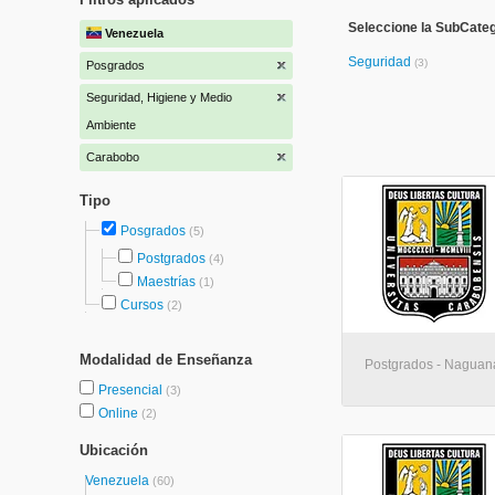
Seleccione la SubCateg
Venezuela
Seguridad
(3)
Posgrados
Seguridad, Higiene y Medio
Ambiente
Carabobo
Tipo
Posgrados
(5)
Postgrados
(4)
Maestrías
(1)
Cursos
(2)
Modalidad de Enseñanza
Postgrados - Nagua
Presencial
(3)
Online
(2)
Ubicación
Venezuela
(60)