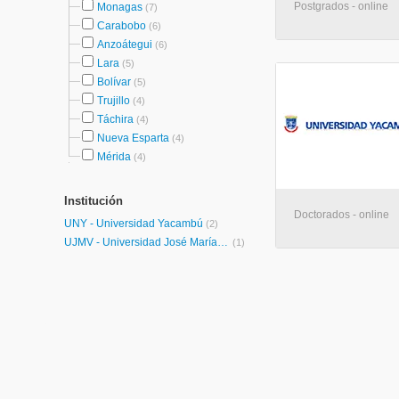
Postgrados - online
Monagas
(7)
Carabobo
(6)
Anzoátegui
(6)
Lara
(5)
Bolívar
(5)
Trujillo
(4)
Táchira
(4)
Nueva Esparta
(4)
Mérida
(4)
Institución
Doctorados - online
UNY - Universidad Yacambú
(2)
UJMV - Universidad José María Vargas
(1)