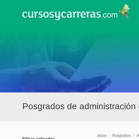
Posgrados de administración
Inicio
/
Posgrados
/
A
Filtros aplicados