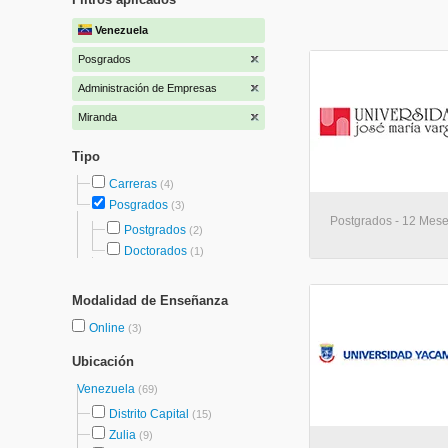
Venezuela
Posgrados
Administración de Empresas
Miranda
Tipo
Carreras
(4)
Posgrados
(3)
Postgrados - 12 Mese
Postgrados
(2)
Doctorados
(1)
Modalidad de Enseñanza
Online
(3)
Ubicación
Venezuela
(69)
Distrito Capital
(15)
Zulia
(9)