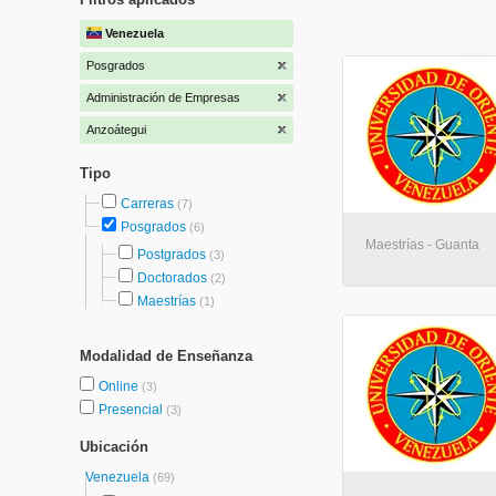
Venezuela
Posgrados
Administración de Empresas
Anzoátegui
Tipo
Carreras
(7)
Posgrados
(6)
Maestrías - Guanta
Postgrados
(3)
Doctorados
(2)
Maestrías
(1)
Modalidad de Enseñanza
Online
(3)
Presencial
(3)
Ubicación
Venezuela
(69)