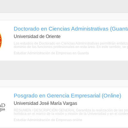
Doctorado en Ciencias Administrativas (Guant
Universidad de Oriente
Los estudios de Doctorado en Ciencias Administrativas permitirán enfatizar 
dominio de las funciones profesionales en esta área. En este sentido, se
Estudiar Administración de Empresas en Guanta
Posgrado en Gerencia Empresarial (Online)
Universidad José María Vargas
RESUMEN / DESCRIPCIÓN GENERAL Garantiza la realización de las polític
holística en el marco de la visión y misión de la Universidad y en el contexto
Estudiar Administración de Empresas online