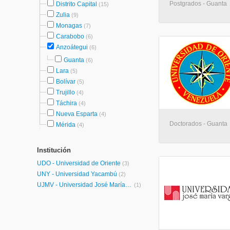
Postgrados - Guanta
Distrito Capital
(15)
Zulia
(9)
Monagas
(7)
Carabobo
(6)
Anzoátegui
(6)
Guanta
(6)
Lara
(5)
Bolívar
(5)
Trujillo
(4)
Táchira
(4)
Nueva Esparta
(4)
Doctorados - Guanta
Mérida
(4)
Institución
UDO - Universidad de Oriente
(3)
UNY - Universidad Yacambú
(2)
UJMV - Universidad José María Vargas
(1)