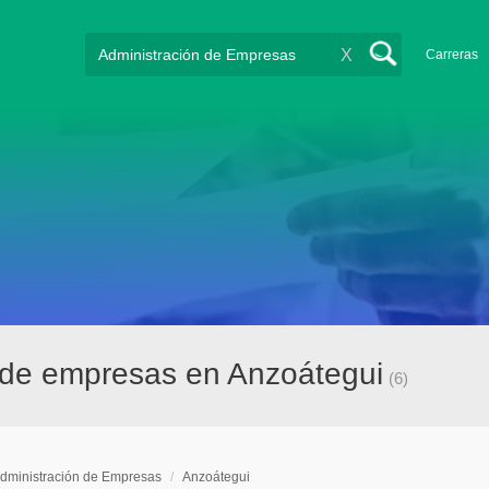
X
Carreras
 de empresas en Anzoátegui
(6)
dministración de Empresas
/
Anzoátegui