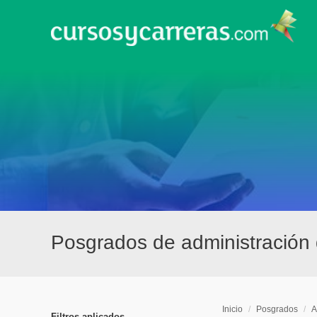
Posgrados de administración
Inicio
/
Posgrados
/
A
Filtros aplicados