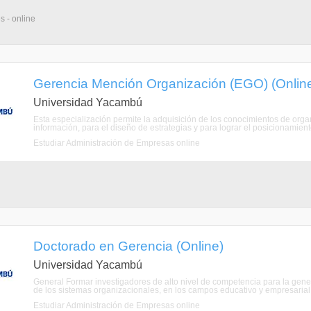
s - online
Gerencia Mención Organización (EGO) (Onlin
Universidad Yacambú
Esta especialización permite la adquisición de los conocimientos de or
información, para el diseño de estrategias y para lograr el posicionamien
Estudiar Administración de Empresas online
Doctorado en Gerencia (Online)
Universidad Yacambú
General Formar investigadores de alto nivel de competencia para la gene
de los sistemas organizacionales, en los campos educativo y empresarial, p
Estudiar Administración de Empresas online