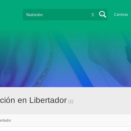
X
Carreras
ción en Libertador
(1)
ertador