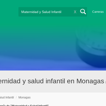
X
Carreras
nidad y salud infantil en Monagas
ud Infantil
/
Monagas