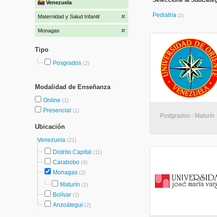
Seleccione la SubCatego
Venezuela
Pediatría
(2)
Maternidad y Salud Infantil
Monagas
Tipo
Posgrados
(2)
Modalidad de Enseñanza
Online
(1)
Presencial
(1)
Postgrados - Maturín
Ubicación
Venezuela
(21)
Distrito Capital
(11)
Carabobo
(4)
Monagas
(2)
Maturín
(2)
Bolívar
(2)
Anzoátegui
(2)