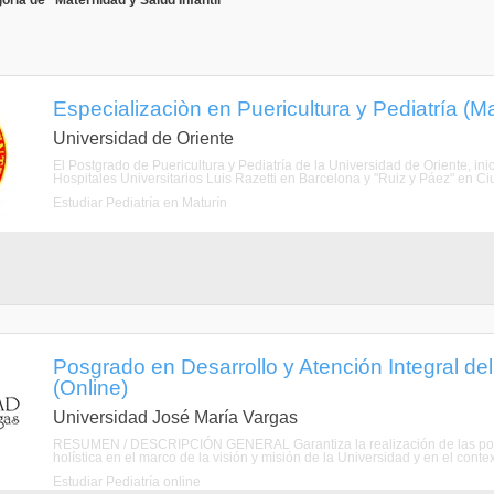
ría de "Maternidad y Salud Infantil"
Especializaciòn en Puericultura y Pediatría (
Universidad de Oriente
El Postgrado de Puericultura y Pediatría de la Universidad de Oriente, ini
Hospitales Universitarios Luis Razetti en Barcelona y "Ruiz y Páez" en Ci
Estudiar Pediatría en Maturín
Posgrado en Desarrollo y Atención Integral de
(Online)
Universidad José María Vargas
RESUMEN / DESCRIPCIÓN GENERAL Garantiza la realización de las polític
holística en el marco de la visión y misión de la Universidad y en el contexto
Estudiar Pediatría online