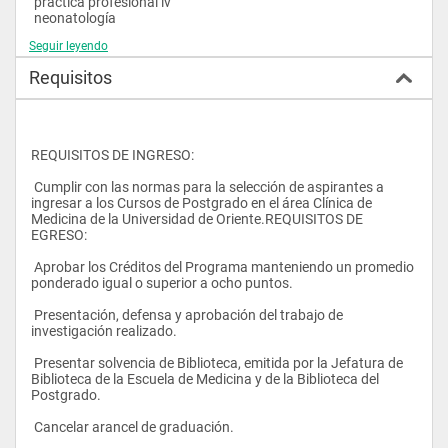
 práctica profesional iv
 neonatología
Seguir leyendo
 v semestre
 patología pediátrica iv
Requisitos
 patología quirúrgica
 urgencias pediátricas
 práctica profesional v
 cardiología infantil
 vi semestre
REQUISITOS DE INGRESO:
 patología pediátrica v 
 pediátria comunitaria 
 Cumplir con las normas para la selección de aspirantes a 
 trabajo de investigación
ingresar a los Cursos de Postgrado en el área Clínica de 
 práctica profesional vi
Medicina de la Universidad de Oriente.REQUISITOS DE 
EGRESO:
 Aprobar los Créditos del Programa manteniendo un promedio 
ponderado igual o superior a ocho puntos.
 Presentación, defensa y aprobación del trabajo de 
investigación realizado.
 Presentar solvencia de Biblioteca, emitida por la Jefatura de 
Biblioteca de la Escuela de Medicina y de la Biblioteca del 
Postgrado.
 Cancelar arancel de graduación.