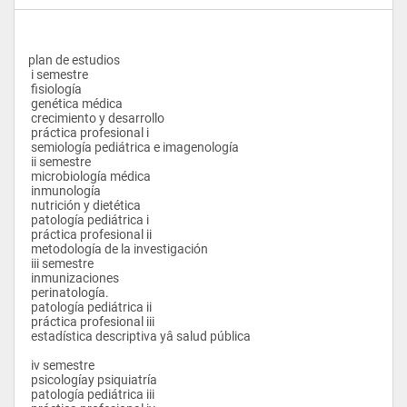
plan de estudios
 i semestre
 fisiología 
 genética médica
 crecimiento y desarrollo
 práctica profesional i
 semiología pediátrica e imagenología
 ii semestre
 microbiología médica
 inmunología
 nutrición y dietética
 patología pediátrica i
 práctica profesional ii
 metodología de la investigación
 iii semestre
 inmunizaciones
 perinatología.
 patología pediátrica ii
 práctica profesional iii
 estadística descriptiva yâ salud pública
 iv semestre
 psicologíay psiquiatría 
 patología pediátrica iii