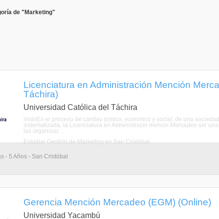
oría de "Marketing"
Licenciatura en Administración Mención Merca
Táchira)
Universidad Católica del Táchira
VisinEn el proceso de cambio poltico, econmico y social, de una sociedad 
sistematizada, la Licenciatura en Administracin mencin Mercadeo ser una p
las organizac ...
Estudiar Gestión de Marketing en San Cristóbal
s - 5 Años - San Cristóbal
Gerencia Mención Mercadeo (EGM) (Online)
Universidad Yacambú