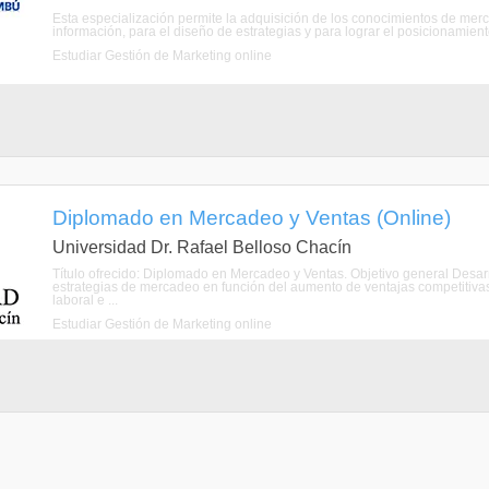
Esta especialización permite la adquisición de los conocimientos de me
información, para el diseño de estrategias y para lograr el posicionamie
Estudiar Gestión de Marketing online
Diplomado en Mercadeo y Ventas (Online)
Universidad Dr. Rafael Belloso Chacín
Título ofrecido: Diplomado en Mercadeo y Ventas. Objetivo general Desarr
estrategias de mercadeo en función del aumento de ventajas competitivas 
laboral e ...
Estudiar Gestión de Marketing online