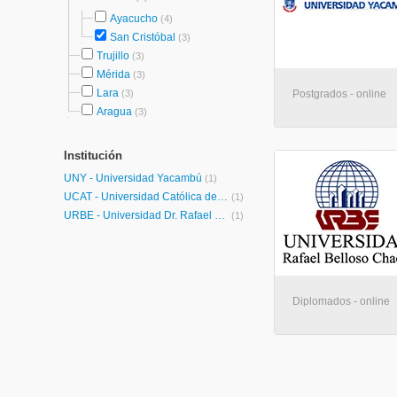
Ayacucho
(4)
San Cristóbal
(3)
Trujillo
(3)
Mérida
(3)
Lara
(3)
Postgrados - online
Aragua
(3)
Institución
UNY - Universidad Yacambú
(1)
UCAT - Universidad Católica del Táchira
(1)
URBE - Universidad Dr. Rafael Belloso Chacín
(1)
Diplomados - online