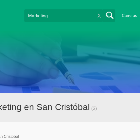
X
Carreras
eting en San Cristóbal
(3)
n Cristóbal