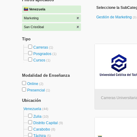
Seleccione la SubCateg
Venezuela
Gestión de Marketing
(3)
Marketing
San Cristóbal
Tipo
Carreras
(1)
Posgrados
(1)
Cursos
(1)
Modalidad de Enseñanza
Online
(2)
Presencial
(1)
Carreras Universitaria
Ubicación
Venezuela
(44)
Zulia
(10)
Distrito Capital
(9)
Carabobo
(8)
Táchira
(5)