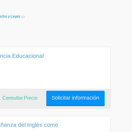
echo y Leyes
(1)
ncia Educacional
Solicitar información
Consultar Precio
ñanza del Inglès como