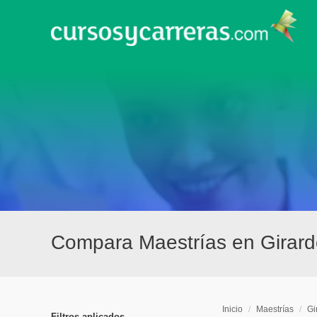
Compara Maestrías en Girard
Inicio
/
Maestrías
/
Gi
Filtros aplicados