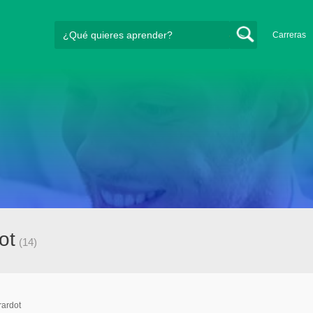
Carreras
ot
(14)
rardot