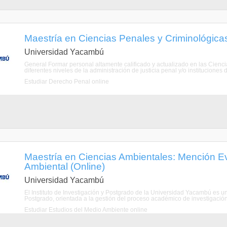
Maestría en Ciencias Penales y Criminológicas
Universidad Yacambú
General Formar personal altamente calificado y actualizado en las Cien
diferentes niveles de la administración de justicia penal y/o instituciones d
Estudiar Derecho Penal online
Maestría en Ciencias Ambientales: Mención E
Ambiental (Online)
Universidad Yacambú
El Instituto de Investigación y Postgrado de la Universidad Yacambú es un
Postgrado, orientada a la gestión del proceso académico de investigación 
Estudiar Estudios del Medio Ambiente online