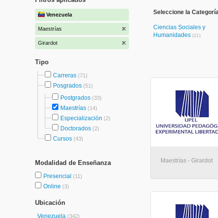
Seleccione la Categorí
Venezuela
Ciencias Sociales y
Maestrías
Humanidades
(11)
Girardot
Tipo
Carreras
(71)
Posgrados
(51)
Postgrados
(33)
Maestrías
(14)
Especialización
(2)
Doctorados
(2)
Cursos
(43)
Maestrías - Girardot
Modalidad de Enseñanza
Presencial
(11)
Online
(3)
Ubicación
Venezuela
(342)