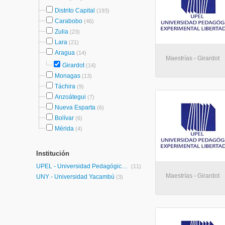
Distrito Capital
(193)
Carabobo
(46)
Zulia
(23)
Lara
(21)
Aragua
(14)
Maestrías - Girardot
Girardot
(14)
Monagas
(13)
Táchira
(9)
Anzoátegui
(7)
Nueva Esparta
(6)
Bolívar
(6)
Mérida
(4)
Institución
UPEL - Universidad Pedagógica Experimental Libertador
(11)
Maestrías - Girardot
UNY - Universidad Yacambú
(3)