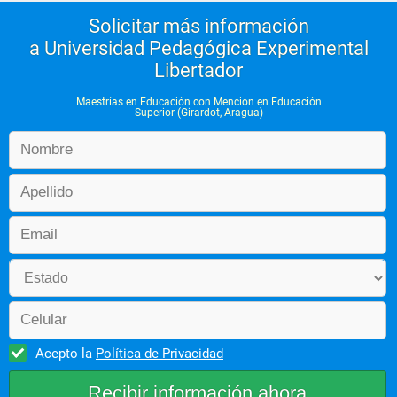
Solicitar más información
a Universidad Pedagógica Experimental
Libertador
Maestrías en Educación con Mencion en Educación
Superior (Girardot, Aragua)
Acepto la
Política de Privacidad