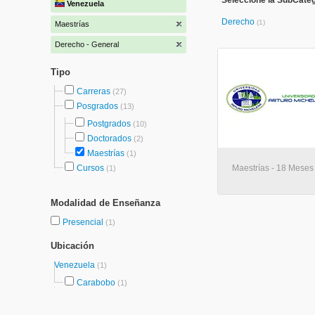
Seleccione la SubCateg
Venezuela
Derecho
(1)
Maestrías
Derecho - General
Tipo
Carreras
(27)
Posgrados
(13)
Postgrados
(10)
Doctorados
(2)
Maestrías
(1)
Cursos
Maestrías - 18 Meses
(1)
Modalidad de Enseñanza
Presencial
(1)
Ubicación
Venezuela
(1)
Carabobo
(1)