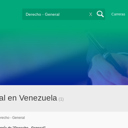
X
Carreras
al en Venezuela
(1)
recho - General