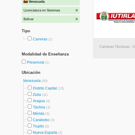
Venezuela
Licenciatura en Sistemas
Bolívar
Tipo
Carreras
(1)
Carreras Técnicas - 3
Modalidad de Enseñanza
Presencial
(1)
Ubicación
Venezuela
(50)
Distrito Capital
(13)
Zulia
(11)
Aragua
(4)
Táchira
(3)
Mérida
(3)
Carabobo
(3)
Trujillo
(2)
Nueva Esparta
(2)