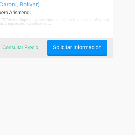
Caroní, Bolívar)
Loero Arismendi
: El Técnico Superior Universitario en Informática es un profesional
 áreas específicas de análi ...
Solicitar información
Consultar Precio