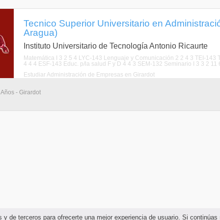
Tecnico Superior Universitario en Administrac
Aragua)
Instituto Universitario de Tecnología Antonio Ricaurte
Matemática I 3 2 5 4 LYC-143 Lenguaje y Comunicación 2 2 4 3 TEI-143 Té
4 4 4 ESF-143 Educ. p/la salud F y D 4 4 3 SEM-132 Seminario I 3 3 2 11 6 
Estudiar Administración de Empresas en Girardot
 Años - Girardot
ias y de terceros para ofrecerte una mejor experiencia de usuario. Si continú