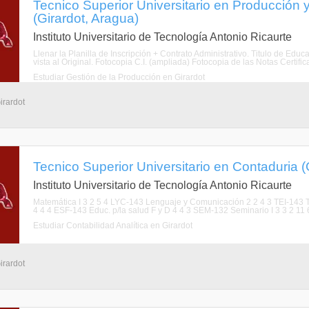
Tecnico Superior Universitario en Producción y
(Girardot, Aragua)
Instituto Universitario de Tecnología Antonio Ricaurte
Llenar la Planilla de Inscripción + Contrato Administrativo. Titulo de Ed
vista al Original. Fotocopia C.I. (ampliada) Fotocopia de las Notas Certific
Estudiar Gestión de la Producción en Girardot
irardot
Tecnico Superior Universitario en Contaduria (
Instituto Universitario de Tecnología Antonio Ricaurte
Matemática I 3 2 5 4 LYC-143 Lenguaje y Comunicación 2 2 4 3 TEI-143 Té
4 4 4 ESF-143 Educ. p/la salud F y D 4 4 3 SEM-132 Seminario I 3 3 2 11 6 
Estudiar Contabilidad Analítica en Girardot
irardot