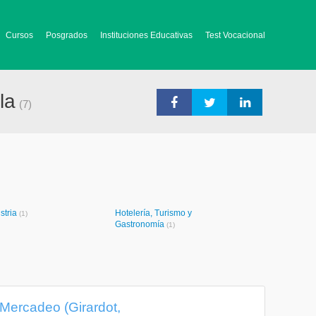
Cursos
Posgrados
Instituciones Educativas
Test Vocacional
la
(7)
stria
Hotelería, Turismo y
(1)
Gastronomía
(1)
 Mercadeo (Girardot,