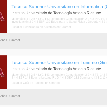
Tecnico Superior Universitario en Informatica (
Instituto Universitario de Tecnología Antonio Ricaurte
Matemática I 3 2 5 4 LYC-143 Lenguaje y Comunicación 2 2 4 3 INA-143 In
Investigación 2 2 4 3 ESF-132 Educ. para la Salud Física y Deporte 4 4 3 S
Estudiar Licenciatura en Sistemas en Girardot
 Años - Girardot
Tecnico Superior Universitario en Turismo (Gir
Instituto Universitario de Tecnología Antonio Ricaurte
Matemática I 3 2 5 4 LYC-143 Lenguaje y Comunicación 2 2 4 3 TEI-143 Té
4 4 4 ESF-143 Educ. p/la salud F y D 4 4 3 SEM-132 Seminario I 3 3 2 11 6 
Estudiar Guía de Turismo en Girardot
 Años - Girardot