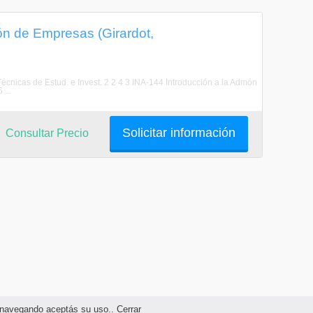
ión de Empresas (Girardot,
cnicas de Estud. e Invest. 2 2 4 3 INA-144 Introducción a la Admón
...
Solicitar información
Consultar Precio
as navegando aceptás su uso..
Cerrar