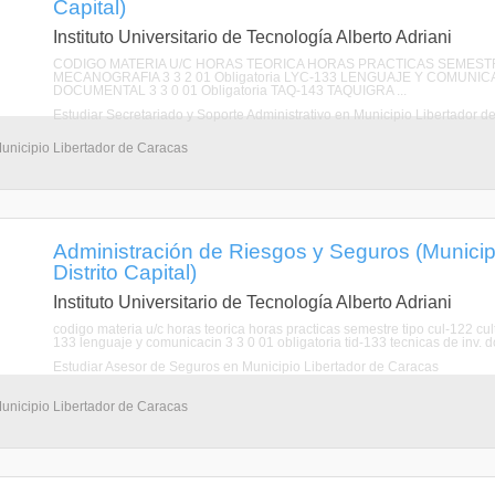
Capital)
Instituto Universitario de Tecnología Alberto Adriani
CODIGO MATERIA U/C HORAS TEORICA HORAS PRACTICAS SEMESTRE T
MECANOGRAFIA 3 3 2 01 Obligatoria LYC-133 LENGUAJE Y COMUNICACI
DOCUMENTAL 3 3 0 01 Obligatoria TAQ-143 TAQUIGRA ...
Estudiar Secretariado y Soporte Administrativo en Municipio Libertador d
Municipio Libertador de Caracas
Administración de Riesgos y Seguros (Municip
Distrito Capital)
Instituto Universitario de Tecnología Alberto Adriani
codigo materia u/c horas teorica horas practicas semestre tipo cul-122 cul
133 lenguaje y comunicacin 3 3 0 01 obligatoria tid-133 tecnicas de inv. d
Estudiar Asesor de Seguros en Municipio Libertador de Caracas
Municipio Libertador de Caracas