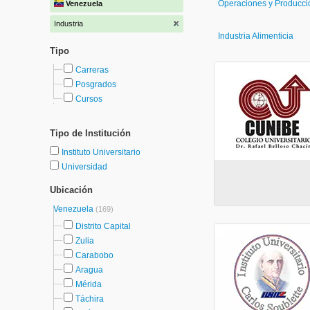
Operaciones y Producci
Venezuela
Industria
Industria Alimenticia
Tipo
Carreras
Posgrados
Cursos
Tipo de Institución
Instituto Universitario
Universidad
Ubicación
Venezuela
(169)
Distrito Capital
Zulia
Carabobo
Aragua
Mérida
Táchira