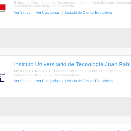
El Instituto Universitario de Tecnología Industrial "Rodolfo Loero Arismend
superior de Venezuela, especializada ...
Ver Sedes
|
Ver Categorías
|
Listado de Ofertas Educativas
Instituto Universitario de Tecnología Juan Pab
MISIÓN DEL INSTITUTO Formar Profesionales a nivel Técnico Superior Un
campo laboral, tomando como guía estra ...
Ver Sedes
|
Ver Categorías
|
Listado de Ofertas Educativas