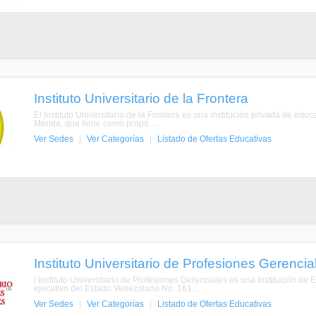
Instituto Universitario de la Frontera
El Instituto Universitario de la Frontera es una institución privada de ed
Mérida, que tiene como propó ...
Ver Sedes
|
Ver Categorías
|
Listado de Ofertas Educativas
Instituto Universitario de Profesiones Gerencia
l Instituto Universitario de Profesiones Gerenciales es una Institución d
ejecutivo del Estado Venezolano No. 161 ...
Ver Sedes
|
Ver Categorías
|
Listado de Ofertas Educativas