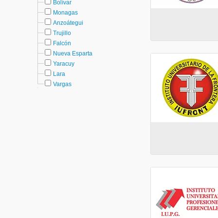
Bolívar
Monagas
Anzoátegui
Trujillo
Falcón
Nueva Esparta
Yaracuy
Lara
Vargas