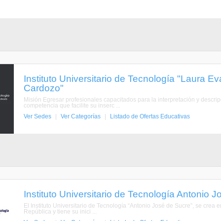
Instituto Universitario de Tecnología "Laura E
Cardozo"
Misión Egresar profesionales capacitados para la interpretación y descrip
competencia que facilite su inserc ...
Ver Sedes
|
Ver Categorías
|
Listado de Ofertas Educativas
Instituto Universitario de Tecnología Antonio 
El Instituto Universitario de Tecnología “Antonio José de Sucre”, se crea 
República y tiene su inici ...