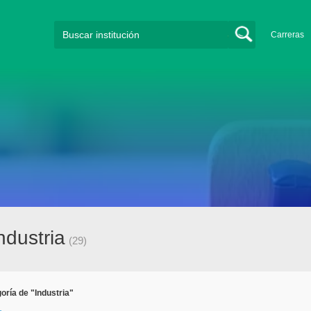
Carreras
ndustria
(29)
oría de "Industria"