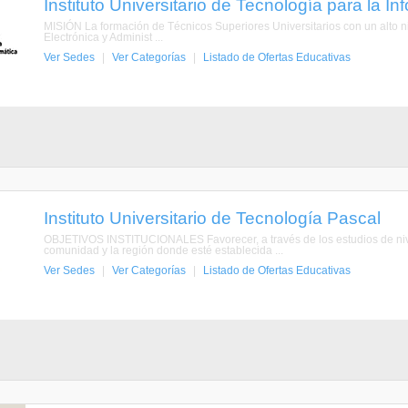
Instituto Universitario de Tecnología para la In
MISIÓN La formación de Técnicos Superiores Universitarios con un alto n
Electrónica y Administ ...
Ver Sedes
|
Ver Categorías
|
Listado de Ofertas Educativas
Instituto Universitario de Tecnología Pascal
OBJETIVOS INSTITUCIONALES Favorecer, a través de los estudios de nivel
comunidad y la región donde esté establecida ...
Ver Sedes
|
Ver Categorías
|
Listado de Ofertas Educativas