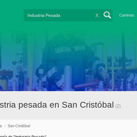
X
Carreras
tria pesada en San Cristóbal
(2)
da
/
San Cristóbal