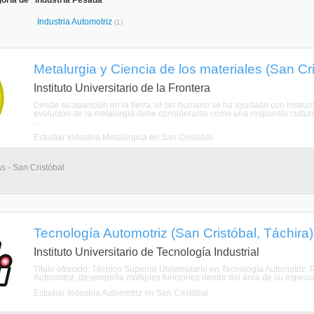
oría de "Industria Pesada"
Industria Automotriz
(1)
Metalurgia y Ciencia de los materiales (San Cri
Instituto Universitario de la Frontera
Desde su aparición en la tierra, el ser humano se ha ayudado con instrume
evolución de la metalurgia debe considerarse como una respuesta cultura
...
Estudiar Industria Metalúrgica en San Cristóbal
as - San Cristóbal
Tecnología Automotriz (San Cristóbal, Táchira)
Instituto Universitario de Tecnología Industrial
Título ofrecido: Técnico Superior Universitario en Tecnología Automotriz. 
Automotriz, desempeña múltiples funciones dentro del área de su especiali
Estudiar Industria Automotriz en San Cristóbal