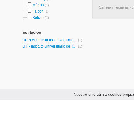
Mérida
(1)
Carreras Técnicas - 3
Falcón
(1)
Bolívar
(1)
Institución
IUFRONT - Instituto Universitario de la Frontera
(1)
IUTI - Instituto Universitario de Tecnología Industrial
(1)
Nuestro sitio utiliza cookies prop