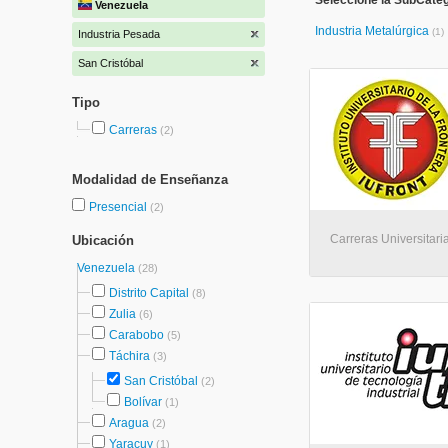
Seleccione la SubCateg
Venezuela
Industria Metalúrgica
(1)
Industria Pesada
San Cristóbal
Tipo
Carreras
(2)
Modalidad de Enseñanza
Presencial
(2)
Carreras Universitari
Ubicación
Venezuela
(28)
Distrito Capital
(8)
Zulia
(6)
Carabobo
(5)
Táchira
(3)
San Cristóbal
(2)
Bolívar
(1)
Aragua
(2)
Yaracuy
(1)