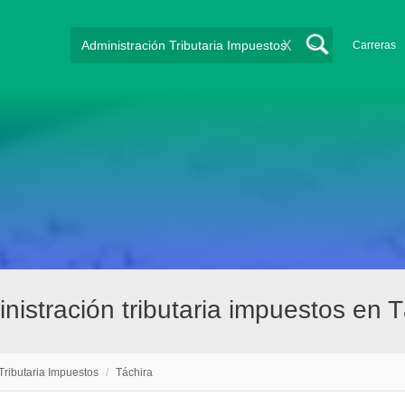
X
Carreras
istración tributaria impuestos en T
Tributaria Impuestos
/
Táchira