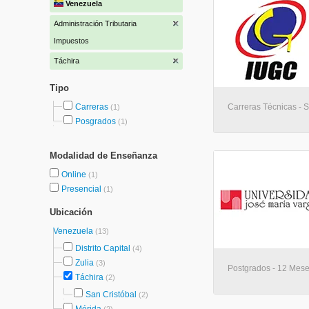
Venezuela
Administración Tributaria
Impuestos
Táchira
Tipo
Carreras
Carreras Técnicas - S
(1)
Posgrados
(1)
Modalidad de Enseñanza
Online
(1)
Presencial
(1)
Ubicación
Venezuela
(13)
Distrito Capital
(4)
Zulia
(3)
Postgrados - 12 Mese
Táchira
(2)
San Cristóbal
(2)