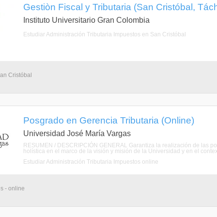
Gestiòn Fiscal y Tributaria (San Cristóbal, Tách
Instituto Universitario Gran Colombia
Estudiar Administración Tributaria Impuestos en San Cristóbal
an Cristóbal
Posgrado en Gerencia Tributaria (Online)
Universidad José María Vargas
RESUMEN / DESCRIPCIÓN GENERAL Garantiza la realización de las polític
holística en el marco de la visión y misión de la Universidad y en el contexto
Estudiar Administración Tributaria Impuestos online
s - online