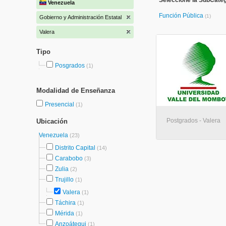
Seleccione la SubCateg
Venezuela
Función Pública
(1)
Gobierno y Administración Estatal
Valera
Tipo
Posgrados
(1)
Modalidad de Enseñanza
Presencial
(1)
Postgrados - Valera
Ubicación
Venezuela
(23)
Distrito Capital
(14)
Carabobo
(3)
Zulia
(2)
Trujillo
(1)
Valera
(1)
Táchira
(1)
Mérida
(1)
Anzoátegui
(1)