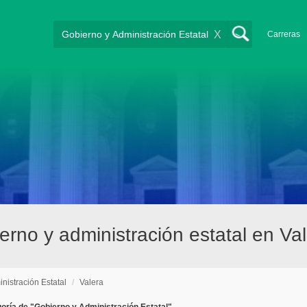
X
Carreras
rno y administración estatal en Va
nistración Estatal
/
Valera