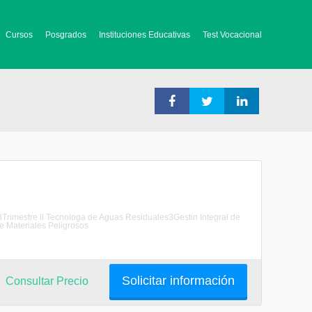
Cursos
Posgrados
Instituciones Educativas
Test Vocacional
Trimestre II Tecnologa de Aguas Residuales3Gestin Integral de
e Materiales Peligrosos
Solicitar información
Consultar Precio