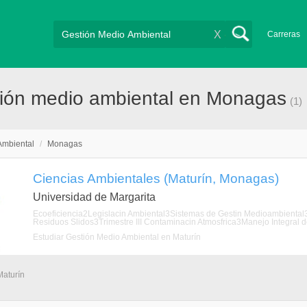
X
Carreras
tión medio ambiental en Monagas
(1)
Ambiental
/
Monagas
Ciencias Ambientales (Maturín, Monagas)
Universidad de Margarita
Ecoeficiencia2Legislacin Ambiental3Sistemas de Gestin Medioambiental3
Residuos Slidos3Trimestre III Contaminacin Atmosfrica3Manejo Integral d
Estudiar Gestión Medio Ambiental en Maturín
Maturín