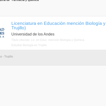
goría de "Farmacia y Química"
Licenciatura en Educación mención Biología y
Trujillo)
Universidad de los Andes
Título ofrecido: Lic. en Educ. mención Biología y Química.
Estudiar Biología en Trujillo
 - Trujillo