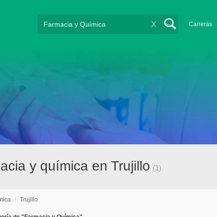
X
Carreras
ia y química en Trujillo
(1)
mica
/
Trujillo