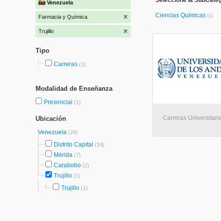
Seleccione la SubCate
Venezuela
Ciencias Químicas
(1)
Farmacia y Química
Trujillo
Tipo
Carreras
(1)
Modalidad de Enseñanza
Presencial
(1)
Carreras Universitarias
Ubicación
Venezuela
(24)
Distrito Capital
(14)
Mérida
(7)
Carabobo
(2)
Trujillo
(1)
Trujillo
(1)