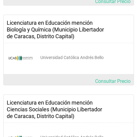
Consultar Precio
3H               2UC 3H               2UC              4 UC                 10UC
 Identidad 
Institucional                       
Licenciatura en Educación mención
Biología y Química (Municipio Libertador
31G014 
de Caracas, Distrito Capital)
  Introducción a 
la Informática I                     
Universidad Católica Andrés Bello
31G027
Introducción a 
la informática II                     
Consultar Precio
31G036
 Aplicación de la 
Licenciatura en Educación mención
Ciencias Sociales (Municipio Libertador
Informática a la 
de Caracas, Distrito Capital)
Educación                     
31B056