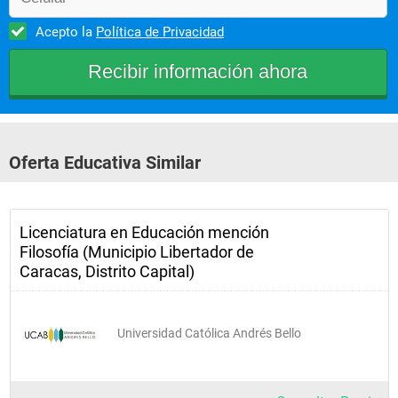
  Gerencia 
Acepto la
Política de Privacidad
educacional       
31B091
 Gerencia 
Educacional II                 
31B106
Oferta Educativa Similar
 Practica 
docente III                  
Licenciatura en Educación mención
31E126
Filosofía (Municipio Libertador de
Trabajo de grado                 
Caracas, Distrito Capital)
31T131       
Prerequisito 170 UC 
Universidad Católica Andrés Bello
Aprobadas
4H              3UC 3H                 2UC 3H                2UC 2H                2UC 
2H                2UC 2H                2UC 3H                3UC 4H                3UC 