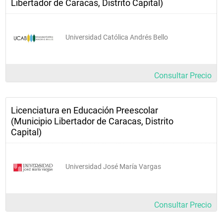
Libertador de Caracas, Distrito Capital)
31B112 
 Innovaciones 
educativas                   
Universidad Católica Andrés Bello
31B121 
1H                1UC 3H                 2UC 3H                 2UC 2H                1UC 
3H                2UC                  4UC                    5UC 2H              2UC 4H             
Consultar Precio
3UC
 Taller de 
Licenciatura en Educación Preescolar
Razonamiento 
(Municipio Libertador de Caracas, Distrito
Lógico                   
Capital)
31G015
 Psicología 
Universidad José María Vargas
General                    
31B026
Consultar Precio
Psicología 