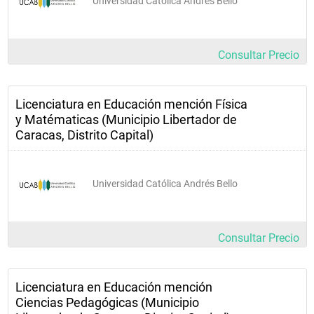
Universidad Católica Andrés Bello
 Técnicas de 
conducción de 
grupos                    
Consultar Precio
31E066
Practica docente I    
Licenciatura en Educación mención Física
31E076           
y Matématicas (Municipio Libertador de
Caracas, Distrito Capital)
Prerequisito            88 
UC Aprobadas
  Práctica 
Universidad Católica Andrés Bello
docente II                  
31E086
Consultar Precio
Bases legales de 
la educación en 
Licenciatura en Educación mención
Venezuela                 
Ciencias Pedagógicas (Municipio