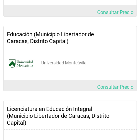
31B081
Seminario CBN      
Consultar Precio
y Currículo 
Bolivariano                 
Educación (Municipio Libertador de
Caracas, Distrito Capital)
31E099
Seminario de 
trabajo de grado                    
Universidad Monteávila
31E1038
Autoestima             
Consultar Precio
y desarrollo 
personal             
Licenciatura en Educación Integral
31B113 
(Municipio Libertador de Caracas, Distrito
Capital)
3H                2UC 3H                3UC 2H                2UC 3H                3UC 
4H                3UC 4H                3UC 3H                2UC 3H            3UC 3H            
3UC 4H               3UC 2H              2UC