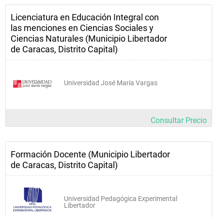
Evolutiva                    
Licenciatura en Educación Integral con
31B031
las menciones en Ciencias Sociales y
Estrategias 
Ciencias Naturales (Municipio Libertador
de Caracas, Distrito Capital)
Cognitivas                          
31B047 
Evaluación I                  
Universidad José María Vargas
31B052 
 Evaluación II                  
Consultar Precio
31B066
Integración escuela, 
Formación Docente (Municipio Libertador
comunidad y familia                  
de Caracas, Distrito Capital)
31B071
 Diseño 
Universidad Pedagógica Experimental
curricular                 
Libertador