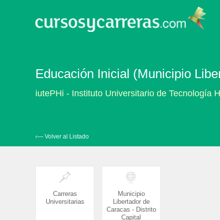
Educación Inicial (Municipio Libe
iutePHi - Instituto Universitario de Tecnología H
‹— Volver al Listado
Carreras
Municipio
Universitarias
Libertador de
Caracas - Distrito
Capital