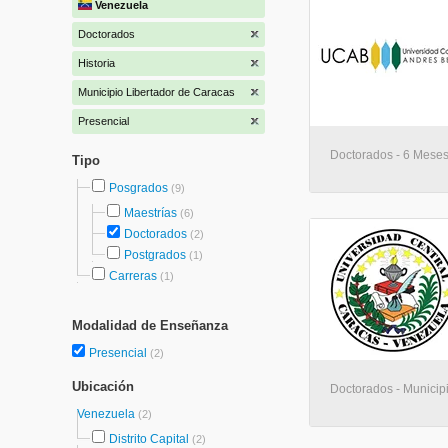
Venezuela
Doctorados
Historia
Municipio Libertador de Caracas
Presencial
Doctorados - 6 Meses
Tipo
Posgrados
(9)
Maestrías
(6)
Doctorados
(2)
Postgrados
(1)
Carreras
(1)
Modalidad de Enseñanza
Presencial
(2)
Ubicación
Doctorados - Municip
Venezuela
(2)
Distrito Capital
(2)