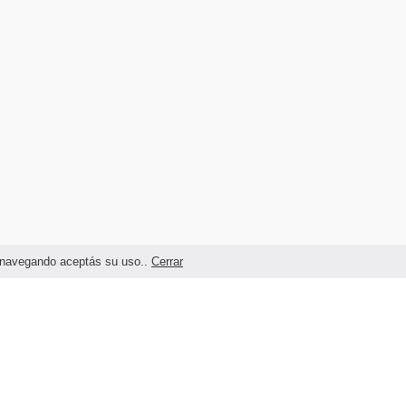
as navegando aceptás su uso..
Cerrar
Términos legales y Condiciones de Uso