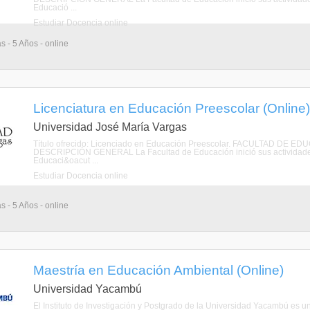
Educació ...
Estudiar Docencia online
s - 5 Años - online
Licenciatura en Educación Preescolar (Online)
Universidad José María Vargas
Título ofrecido: Licenciado en Educación Preescolar. FACULTAD 
DESCRIPCIÓN GENERAL La Facultad de Educación inició sus actividades
Educaci&oacut ...
Estudiar Docencia online
s - 5 Años - online
Maestría en Educación Ambiental (Online)
Universidad Yacambú
El Instituto de Investigación y Postgrado de la Universidad Yacambú es un