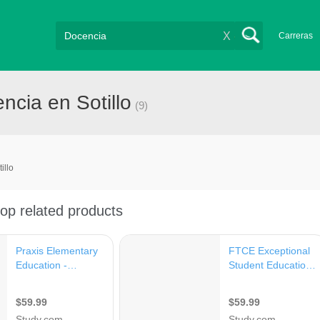
X
Carreras
cia en Sotillo
(9)
illo