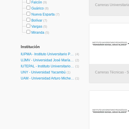
Falcón
(9)
Carreras Universitaria
Guárico
(8)
Nueva Esparta
(7)
Bolívar
(7)
Vargas
(5)
Miranda
(5)
Institución
IUPMA - Instituto Universitario Pedagógico Monseñor Rafael Arias Blanco
(4)
UJMV - Universidad José María Vargas
(2)
IUTEPAL - Instituto Universitario de Tecnología Juan Pablo Pérez Alfonzo
(1)
UNY - Universidad Yacambú
Carreras Técnicas - So
(1)
UAM - Universidad Arturo Michelena
(1)