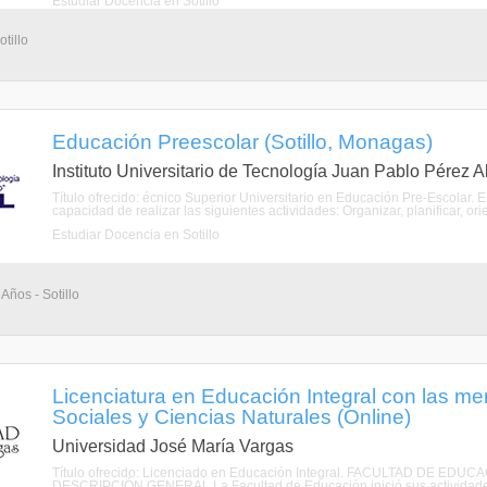
Estudiar Docencia en Sotillo
tillo
Educación Preescolar (Sotillo, Monagas)
Instituto Universitario de Tecnología Juan Pablo Pérez A
Título ofrecido: écnico Superior Universitario en Educación Pre-Escolar. 
capacidad de realizar las siguientes actividades: Organizar, planificar, ori
Estudiar Docencia en Sotillo
Años - Sotillo
Licenciatura en Educación Integral con las m
Sociales y Ciencias Naturales (Online)
Universidad José María Vargas
Título ofrecido: Licenciado en Educación Integral. FACULTAD DE 
DESCRIPCIÓN GENERAL La Facultad de Educación inició sus actividades