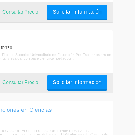
Solicitar información
Consultar Precio
lfonzo
El Técnico Superior Universitario en Educación Pre-Escolar estará en
entar y evaluar con base científica, pedagógi ...
Solicitar información
Consultar Precio
enciones en Ciencias
EDUCACIONFACULTAD DE EDUCACIÓN Fuente:RESUMEN /
 académicas en febrero del año de 1984 ofertando la Carrera de