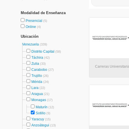
Modalidad de Enseñanza
Presencial
(5)
Online
(4)
Ubicación
Venezuela
(339)
Distrito Capital
(58)
Táchira
(42)
Zulia
(33)
Carreras Universitaria
Carabobo
(27)
Trujillo
(26)
Mérida
(24)
Lara
(22)
Aragua
(21)
Monagas
(17)
Maturín
(12)
Sotillo
(9)
Yaracuy
(15)
Anzoátegui
(13)