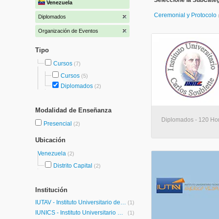
Seleccione la SubCateg
Venezuela
Ceremonial y Protocolo
Diplomados
Organización de Eventos
Tipo
Cursos
(7)
Cursos
(5)
Diplomados
(2)
Modalidad de Enseñanza
Diplomados - 120 Hor
Presencial
(2)
Ubicación
Venezuela
(2)
Distrito Capital
(2)
Institución
IUTAV - Instituto Universitario de Tecnología Américo Vespucio
(1)
IUNICS - Instituto Universitario Carlos Soublette
(1)