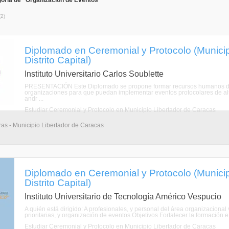
oría de "Organización de Eventos"
(2)
Diplomado en Ceremonial y Protocolo (Municip
Distrito Capital)
Instituto Universitario Carlos Soublette
PRESENTACIÓN Este Diplomado se propone formar recursos humanos de al
organizaciones para que puedan implementar eventos protocolares de alt
andr ...
Estudiar Ceremonial y Protocolo en Municipio Libertador de Caracas
as - Municipio Libertador de Caracas
Diplomado en Ceremonial y Protocolo (Municip
Distrito Capital)
Instituto Universitario de Tecnología Américo Vespucio
A quién está dirigido: A profesionales, y personal del área organizaciona
prioritarias, y organización de eventos Objetivos Fortalecer la formación e 
Estudiar Ceremonial y Protocolo en Municipio Libertador de Caracas