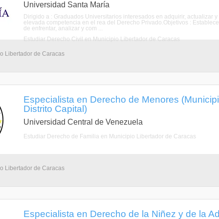
Universidad Santa María
Dirigido a : Graduados Universitarios interesados en adquirir, actualiza
elevada competencia en el rea del Derecho Privado.Objetivos : Establec
de enfrentar, analizar y com ...
Estudiar Derecho Civil en Municipio Libertador de Caracas
io Libertador de Caracas
Especialista en Derecho de Menores (Municipi
Distrito Capital)
Universidad Central de Venezuela
Estudiar Derecho de Familia en Municipio Libertador de Caracas
io Libertador de Caracas
Especialista en Derecho de la Niñez y de la A