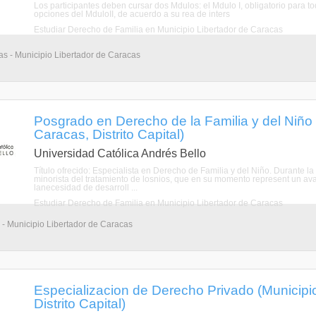
Los participantes deben cursar dos Mdulos: el Mdulo I, obligatorio para to
opciones del MduloII, de acuerdo a su rea de inters
Estudiar Derecho de Familia en Municipio Libertador de Caracas
as - Municipio Libertador de Caracas
Posgrado en Derecho de la Familia y del Niño 
Caracas, Distrito Capital)
Universidad Católica Andrés Bello
Título ofrecido: Especialista en Derecho de Familia y del Niño. Durante l
minorista del tratamiento de losnios, que en su momento represent un avan
lanecesidad de desarroll ...
Estudiar Derecho de Familia en Municipio Libertador de Caracas
 - Municipio Libertador de Caracas
Especializacion de Derecho Privado (Municipi
Distrito Capital)