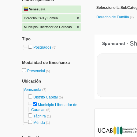
Seleccione la SubCateg
Venezuela
Derecho de Familia
(4)
Derecho Civil y Familia
Municipio Libertador de Caracas
Tipo
Posgrados
(5)
Modalidad de Enseñanza
Presencial
(5)
Ubicación
Venezuela
(7)
Distrito Capital
(5)
Municipio Libertador de
Caracas
(5)
Táchira
(1)
Mérida
(1)