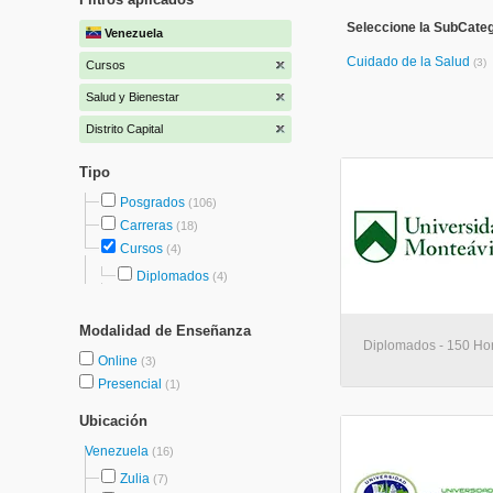
Seleccione la SubCateg
Venezuela
Cuidado de la Salud
(3)
Cursos
Salud y Bienestar
Distrito Capital
Tipo
Posgrados
(106)
Carreras
(18)
Cursos
(4)
Diplomados
(4)
Modalidad de Enseñanza
Diplomados - 150 Hor
Online
(3)
Presencial
(1)
Ubicación
Venezuela
(16)
Zulia
(7)