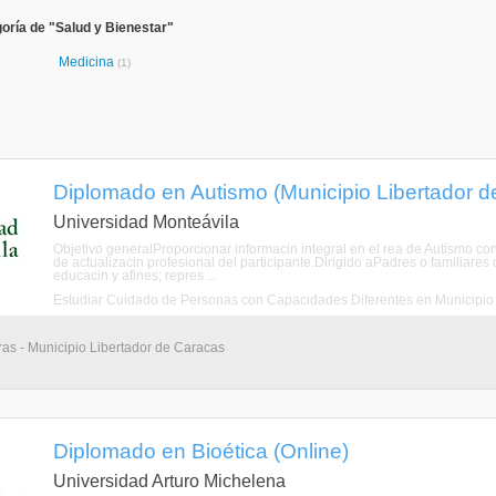
oría de "Salud y Bienestar"
Medicina
(1)
Diplomado en Autismo (Municipio Libertador de 
Universidad Monteávila
Objetivo generalProporcionar informacin integral en el rea de Autismo co
de actualizacin profesional del participante.Dirigido aPadres o familiare
educacin y afines; repres ...
as - Municipio Libertador de Caracas
Diplomado en Bioética (Online)
Universidad Arturo Michelena