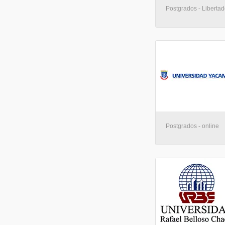
Postgrados - Libertad
Postgrados - online