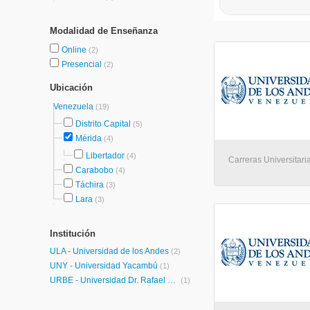
Modalidad de Enseñanza
Online
(2)
Presencial
(2)
Ubicación
Venezuela
(19)
Distrito Capital
(5)
Mérida
(4)
Libertador
(4)
Carreras Universitaria
Carabobo
(4)
Táchira
(3)
Lara
(3)
Institución
ULA - Universidad de los Andes
(2)
UNY - Universidad Yacambú
(1)
URBE - Universidad Dr. Rafael Belloso Chacín
(1)