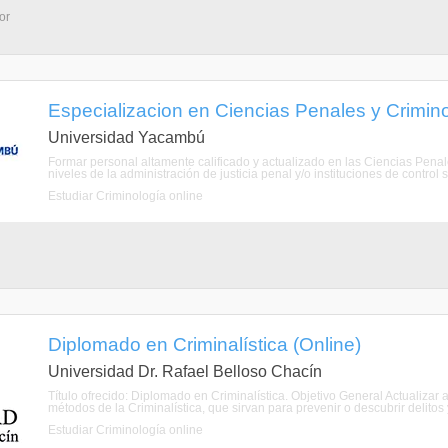
or
Especializacion en Ciencias Penales y Crimin
Universidad Yacambú
Formar personal altamente calificado y actualizado en las Ciencias Pena
niveles de la administración de justicia penal y/o instituciones de control s
Estudiar Criminología online
Diplomado en Criminalística (Online)
Universidad Dr. Rafael Belloso Chacín
Título ofrecido: Diplomado en Criminalística. Objetivo General Actualizar 
métodos de la Criminalística, que sirvan para prevenir o descubrir delitos y 
Estudiar Criminología online