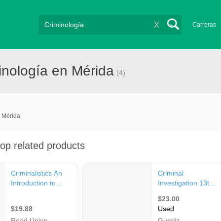
X
Carreras
inología en Mérida
(4)
Mérida