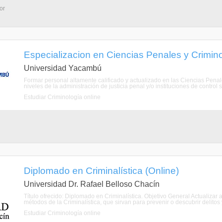
or
Especializacion en Ciencias Penales y Crimin
Universidad Yacambú
Formar personal altamente calificado y actualizado en las Ciencias Pena
niveles de la administración de justicia penal y/o instituciones de control s
Estudiar Criminología online
Diplomado en Criminalística (Online)
Universidad Dr. Rafael Belloso Chacín
Título ofrecido: Diplomado en Criminalística. Objetivo General Actualizar 
métodos de la Criminalística, que sirvan para prevenir o descubrir delitos y 
Estudiar Criminología online