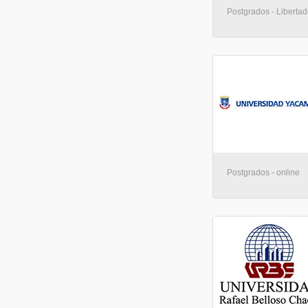
Postgrados - Libertad
Postgrados - online