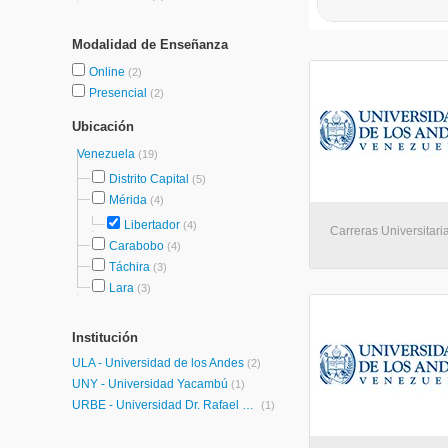
Modalidad de Enseñanza
Online
(2)
Presencial
(2)
Ubicación
Venezuela
(19)
Distrito Capital
(5)
Mérida
(4)
Libertador
(4)
Carreras Universitaria
Carabobo
(4)
Táchira
(3)
Lara
(3)
Institución
ULA - Universidad de los Andes
(2)
UNY - Universidad Yacambú
(1)
URBE - Universidad Dr. Rafael Belloso Chacín
(1)