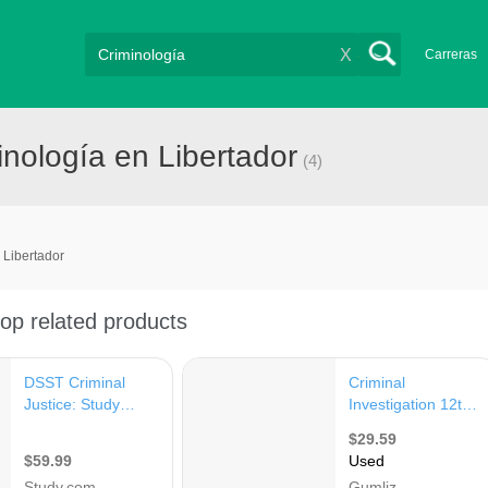
X
Carreras
nología en Libertador
(4)
Libertador