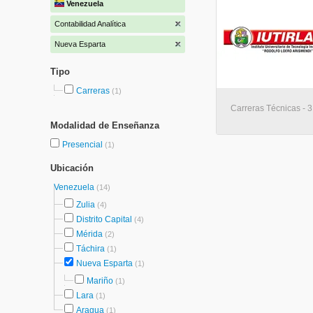
Venezuela
Contabilidad Analítica
Nueva Esparta
Tipo
Carreras
(1)
Carreras Técnicas - 3
Modalidad de Enseñanza
Presencial
(1)
Ubicación
Venezuela
(14)
Zulia
(4)
Distrito Capital
(4)
Mérida
(2)
Táchira
(1)
Nueva Esparta
(1)
Mariño
(1)
Lara
(1)
Aragua
(1)