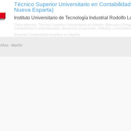
Técnico Superior Universitario en Contabilida
Nueva Esparta)
Instituto Universitario de Tecnología Industrial Rodolfo 
Título ofrecido: Técnico Superior Universitario en Admón: Bancaria y Fina
Contabilidad Computarizada, desarrolla programas, métodos y procedimientos
Estudiar Contabilidad Analítica en Mariño
 Años - Mariño