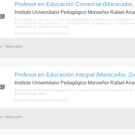
Profesor en Educación Comercial (Maracaibo, 
Instituto Universitario Pedagógico Monseñor Rafael Ari
El profesor en Educacin Comercial desempea la docencia en Educacin Com
en programas de capacitacin y adiestramiento de empresas e instituciones
administracin, gerencia e investig ...
Estudiar Docencia en Maracaibo
as - Maracaibo
Profesor en Educación Integral (Maracaibo, Zul
Instituto Universitario Pedagógico Monseñor Rafael Ari
El profesor en Educacin Integral es un especialista de la educacin bsica.
gerencia educativa.
Estudiar Docencia en Maracaibo
as - Maracaibo