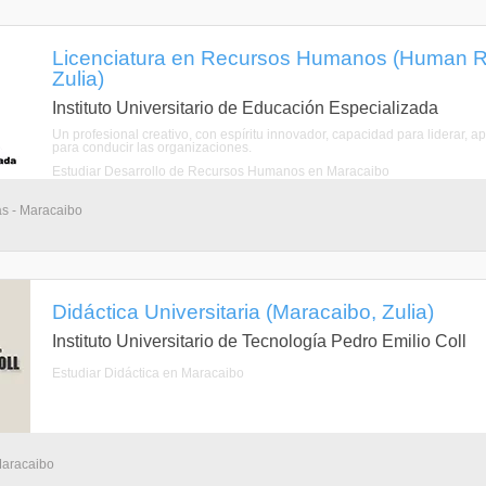
Licenciatura en Recursos Humanos (Human R
Zulia)
Instituto Universitario de Educación Especializada
Un profesional creativo, con espíritu innovador, capacidad para liderar, 
para conducir las organizaciones.
Estudiar Desarrollo de Recursos Humanos en Maracaibo
as - Maracaibo
Didáctica Universitaria (Maracaibo, Zulia)
Instituto Universitario de Tecnología Pedro Emilio Coll
Estudiar Didáctica en Maracaibo
Maracaibo