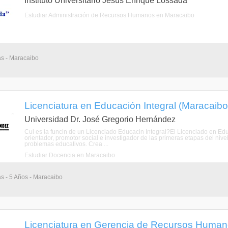
Instituto Universitario Jesús Enrique Lossada
Estudiar Administración de Recursos Humanos en Maracaibo
as - Maracaibo
Licenciatura en Educación Integral (Maracaibo,
Universidad Dr. José Gregorio Hernández
Cul es la funcin de un Licenciado Educacin Integral?El Licenciado en Educ
orientador, promotor social e investigador de las primeras etapas del nive
problemas educativos. Crea ...
Estudiar Docencia en Maracaibo
as - 5 Años - Maracaibo
Licenciatura en Gerencia de Recursos Humano