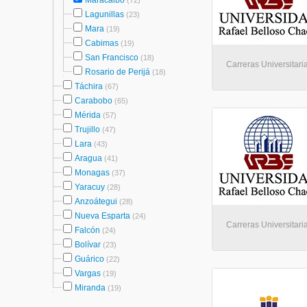
Maracaibo
(72)
Lagunillas
(23)
Mara
(19)
Cabimas
(19)
San Francisco
(18)
Carreras Universitari
Rosario de Perijá
(18)
Táchira
(67)
Carabobo
(65)
Mérida
(57)
Trujillo
(47)
Lara
(43)
Aragua
(41)
Monagas
(37)
Yaracuy
(28)
Anzoátegui
(28)
Nueva Esparta
(24)
Carreras Universitari
Falcón
(24)
Bolívar
(23)
Guárico
(22)
Vargas
(19)
Miranda
(19)