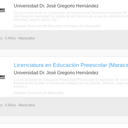
Universidad Dr. José Gregorio Hernández
Cul es la funcin de un Licenciado en Gerencia de Recursos Humanos?El
Jos Gregorio Hernndez se ocupa de las labores en el rea de relaciones ind
colectiva, seguro social, hig ...
Estudiar Dirección de Recursos Humanos en Maracaibo
as - 5 Años - Maracaibo
Licenciatura en Educación Preescolar (Maracai
Universidad Dr. José Gregorio Hernández
Cul es la funcin en Educacin Preescolar?Preescolar El egresado de Licen
fundamental facilitar el desarrollo integral del nio (social, afectivo, cognosc
tcnicas y ...
Estudiar Docencia en Maracaibo
as - 5 Años - Maracaibo