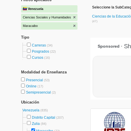
Seleccione la SubCate
Venezuela
Ciencias de la Educaci
Ciencias Sociales y Humanidades
(47)
Maracaibo
Tipo
Carreras
(34)
Posgrados
(22)
Cursos
(16)
Modalidad de Enseñanza
Presencial
(53)
Online
(17)
Semipresencial
(2)
Ubicación
Venezuela
(835)
Distrito Capital
(207)
Zulia
(84)