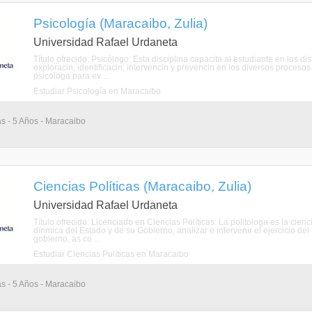
Psicología (Maracaibo, Zulia)
Universidad Rafael Urdaneta
Título ofrecido: Psicólogo. Esta disciplina capacita al estudiante en los 
exploracin, identificacin, intervencin y prevencin en los diversos procesos
psicologa para ev ...
Estudiar Psicología en Maracaibo
as - 5 Años - Maracaibo
Ciencias Políticas (Maracaibo, Zulia)
Universidad Rafael Urdaneta
Título ofrecido: Licenciado en Ciencias Políticas. La politologa es la cie
dinmica del Estado y de su Gobierno, analizar e intervenir el ejercicio del P
gobierno, as co ...
Estudiar Ciencias Políticas en Maracaibo
as - 5 Años - Maracaibo