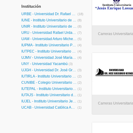
Institución
URBE - Universidad Dr. Rafael Belloso Chacín
(18)
IUNE - Instituto Universitario de Educación Especializada
(8)
UNIR - Instituto Universitario de Tecnología READIC
(8)
URU - Universidad Rafael Urdaneta
(7)
Carreras Universitari
UAM - Universidad Arturo Michelena
(5)
IUPMA - Instituto Universitario Pedagógico Monseñor Rafael Arias Blanco
(4)
IUTPEC - Instituto Universitario de Tecnología Pedro Emilio Coll
(4)
UJMV - Universidad José María Vargas
(4)
UNY - Universidad Yacambú
(3)
UJGH - Universidad Dr. José Gregorio Hernández
(3)
IUTIRLA - Instituto Universitario de Tecnología Industrial Rodolfo Loero Arismendi
(2)
CUNIBE - Colegio Universitario Dr. Rafael Belloso Chacín
(2)
IUTEPAL - Instituto Universitario de Tecnología Juan Pablo Pérez Alfonzo
(1)
IUTAJS - Instituto Universitario de Tecnología Antonio José de Sucre
(1)
IUJEL - Instituto Universitario Jesús Enrique Lossada
(1)
Carreras Universitari
UCAB - Universidad Católica Andrés Bello
(1)