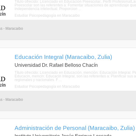
Título ofrecido: Licenciado en Educación Preescolar.. Perfil Profesional
Preescolar son las referentes a: Fomentar situaciones de aprendizaje que 
independencia intelectual. Proporcion ...
Estudiar Psicopedagogía en Maracaibo
as - Maracaibo
Educación Integral (Maracaibo, Zulia)
Universidad Dr. Rafael Belloso Chacín
Título ofrecido: Licenciado en Educación, mención: Educación Integral. P
Educacin, mencin: Educacin Integral, son las referentes a: Planificar sus 
regionales y nacionales. F ...
Estudiar Psicopedagogía en Maracaibo
as - Maracaibo
Administración de Personal (Maracaibo, Zulia)