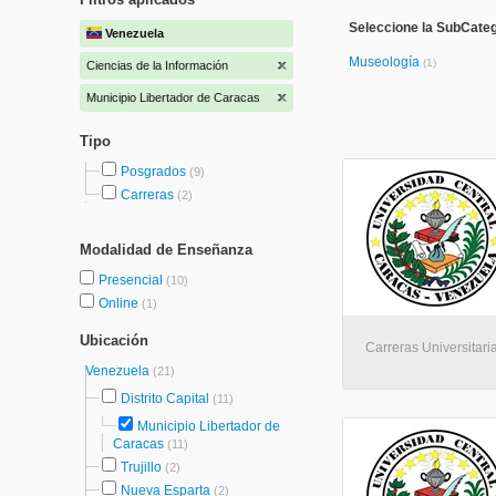
Seleccione la SubCateg
Venezuela
Museología
(1)
Ciencias de la Información
Municipio Libertador de Caracas
Tipo
Posgrados
(9)
Carreras
(2)
Modalidad de Enseñanza
Presencial
(10)
Online
(1)
Ubicación
Carreras Universitari
Venezuela
(21)
Distrito Capital
(11)
Municipio Libertador de
Caracas
(11)
Trujillo
(2)
Nueva Esparta
(2)