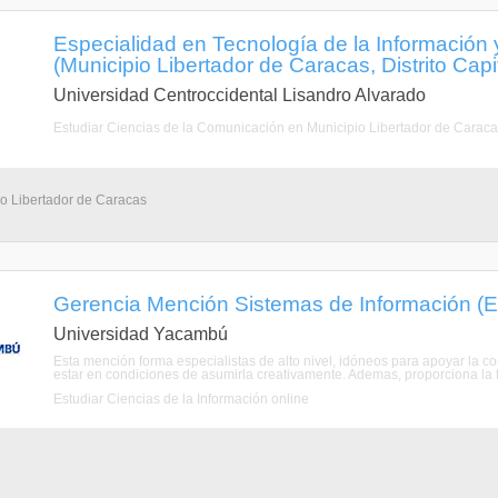
Especialidad en Tecnología de la Información
(Municipio Libertador de Caracas, Distrito Capit
Universidad Centroccidental Lisandro Alvarado
Estudiar Ciencias de la Comunicación en Municipio Libertador de Carac
io Libertador de Caracas
Gerencia Mención Sistemas de Información (EG
Universidad Yacambú
Esta mención forma especialistas de alto nivel, idóneos para apoyar la c
estar en condiciones de asumirla creativamente. Ademas, proporciona la f
Estudiar Ciencias de la Información online