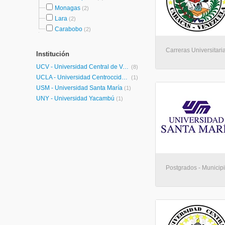
Monagas
(2)
Lara
(2)
Carabobo
(2)
Carreras Universitari
Institución
UCV - Universidad Central de Venezuela
(8)
UCLA - Universidad Centroccidental Lisandro Alvarado
(1)
USM - Universidad Santa María
(1)
UNY - Universidad Yacambú
(1)
Postgrados - Municip