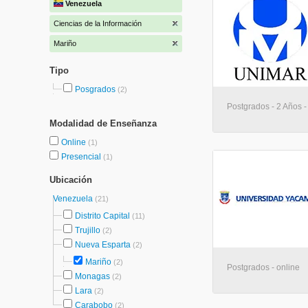
Venezuela
Ciencias de la Información
Mariño
Tipo
Posgrados
(2)
Postgrados - 2 Años -
Modalidad de Enseñanza
Online
(1)
Presencial
(1)
Ubicación
Venezuela
(21)
Distrito Capital
(11)
Trujillo
(2)
Nueva Esparta
(2)
Mariño
(2)
Postgrados - online
Monagas
(2)
Lara
(2)
Carabobo
(2)