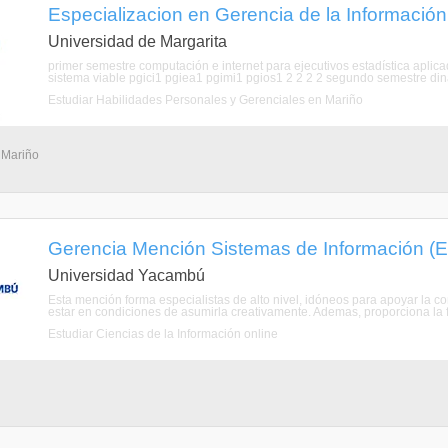
Especializacion en Gerencia de la Informació
Universidad de Margarita
primer semestre computación e internet para ejecutivos estadística aplicad
sistema viable pgici1 pgiea1 pgimi1 pgios1 2 2 2 2 segundo semestre din
Estudiar Habilidades Personales y Gerenciales en Mariño
 Mariño
Gerencia Mención Sistemas de Información (EG
Universidad Yacambú
Esta mención forma especialistas de alto nivel, idóneos para apoyar la c
estar en condiciones de asumirla creativamente. Ademas, proporciona la f
Estudiar Ciencias de la Información online