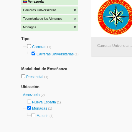
Venezuela
Carreras Universitarias
Tecnología de los Alimentos
Monagas
Tipo
Carreras Universitaria
Carreras
(1)
Carreras Universitarias
(1)
Modalidad de Enseñanza
Presencial
(1)
Ubicación
Venezuela
(2)
Nueva Esparta
(1)
Monagas
(1)
Maturín
(1)