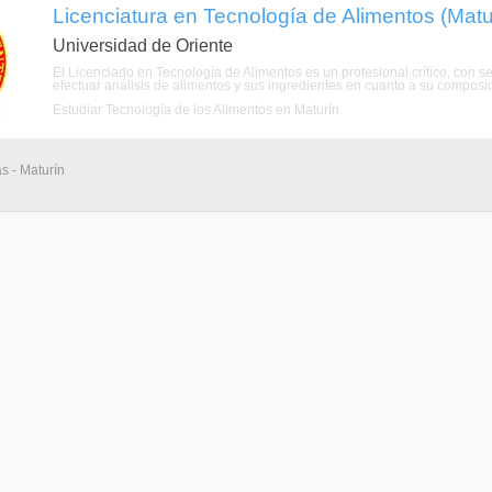
Licenciatura en Tecnología de Alimentos (Mat
Universidad de Oriente
El Licenciado en Tecnología de Alimentos es un profesional crítico, con s
efectuar análisis de alimentos y sus ingredientes en cuanto a su composic
Estudiar Tecnología de los Alimentos en Maturín
s - Maturín