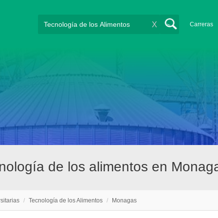
X
Carreras
ecnología de los alimentos en Monag
sitarias
/
Tecnología de los Alimentos
/
Monagas