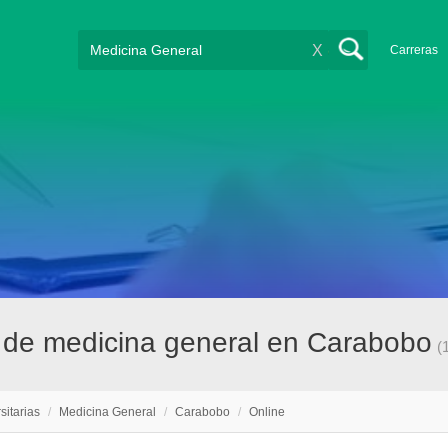
X
Carreras
ne de medicina general en Carabobo
(
sitarias
/
Medicina General
/
Carabobo
/
Online