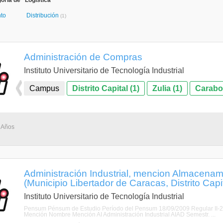
oría de "Logística"
to
Distribución
(1)
Administración de Compras
Instituto Universitario de Tecnología Industrial
Campus
Distrito Capital (1)
Zulia (1)
Carabo
3 Años
Administración Industrial, mencion Almacenami
(Municipio Libertador de Caracas, Distrito Capit
Instituto Universitario de Tecnología Industrial
Pensum Pénsum de Estudio Período del Pensum 18/09/2009 Regular II-
Mención Nombre Mención AI Administración Industrial AIAD Semestr. ...