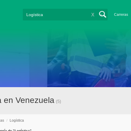
X
Carreras
ca en Venezuela
(5)
cas
/
Logística