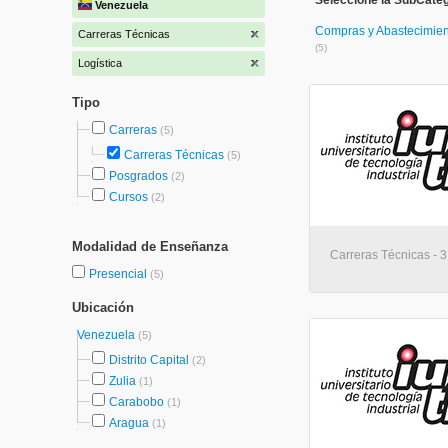
Seleccione la SubCateg
Venezuela
Compras y Abastecimien
Carreras Técnicas
(5)
Logística
Tipo
Carreras
(5)
Carreras Técnicas
(5)
Posgrados
(2)
Cursos
(2)
Modalidad de Enseñanza
Carreras Técnicas - 
Presencial
(5)
Ubicación
Venezuela
(5)
Distrito Capital
(2)
Zulia
(1)
Carabobo
(1)
Aragua
(1)