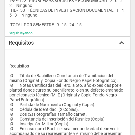
 PSE-122   PROBLEMAS SOCIALES Y ECONÓMICOS I   2   0   2   
2     Ninguno
 TID-153   TÉCNICAS DE INVESTIGACIÓN DOCUMENTAL   1   4   
5   3     Ninguno
 TOTAL POR SEMESTRE   9   15   24   15      
Seguir leyendo
 2   INA-233   INTRODUCCIÓN A LA ADMINISTRACIÓN   3   0   3   
3     Ninguno
Requisitos
 ING-242   INGLES II   1   3   4   2     ING-142
 MAF-263   MATEMÁTICA FINANCIERA   1   5   6   3     MAG-163
 MIC-243   MICROECONOMÍA   3   1   4   3     FUE-133
 PSE-222   PROBLEMAS SOCIALES Y ECONÓMICOS II   2   0   2   
2     PSE-122          FUE-133
Requisitos
 REH-243   RELACIONES HUMANAS   2   2   4   3     LEN-142
 Ø       Titulo de Bachiller o Constancia de Tramitación del 
 TOTAL POR SEMESTRE   12   11   23   16      
mismo (Original  y  Copia Fondo Negro Papel Fotográfico).
 Ø       Notas Certificadas del 1ero. a 5to. año expedidas por el 
 3   EST-364   ESTADISTICA   2   4   6   4     MAG-163
plantel donde curso su bachillerato  o en su defecto emanado 
 HSI-343   HIGIENE Y SEGURIDAD INDUSTRIAL   3   1   4   3     
por el consejo técnico (M. E (Original y Copia Fondo Negro 
Ninguno
Papel Fotográfico).
 MER-343   MERCADEO   3   1   4   3     PSE-222          MIC-243
 Ø       Partida de Nacimiento (Original y Copia).
 ORM-343   ORGANIZACIÓN Y MÉTODOS   2   2   4   3     INA-233
 Ø       Cédula de Identidad  (2 Copias).
 PLI-343   PLANTAS INDUSTRIALES   3   1   4   3     MIC-243
 Ø       Dos (2) Fotografías  tamaño carnet.
 TRA-333   TRANSPORTE   3   0   3   3     Ninguno
 Ø       Constancia de Inscripción del Rusnies (Copia)
 Ø       Inscripción  Militar (Copia)
 TOTAL POR SEMESTRE   16   9   25   19      
 Ø       En caso que el Bachiller sea menor de edad debe venir 
acompañado de su representante y el mismo debe presentar 