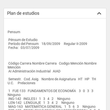
Plan de estudios
Pensum
 Pénsum de Estudio
 Período del Pensum    18/09/2009     Regular II-2009                    
 Fecha:   03/07/2009                          
 Código Carrera Nombre Carrera   Codigo Mención Nombre 
Mención
 AI Administración Industrial   AIAD  
 Semestr.   Cod. Asig.   Nombre de Asignatura   HT   HP   TH   
U.C.     Prelaciones
 1   FUE-133   FUNDAMENTOS DE ECONOMÍA    3   0   3   3     
Ninguno
 ING-142   INGLES I   1   3   4   2     Ninguno
 LEN-142   LENGUAJE   1   3   4   2     Ninguno
 MAG-163   MATEMÁTICA GENERAL   1   5   6   3     Ninguno